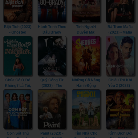
Biệt Tích (2023)
Hành Trình Theo
Tình Người
Bà Trùm Mafia
- Ghosted
Dấu Brady
Duyên Ma:
(2023) - Mafia
(2023)
(2023) - 80 for
Ngoại Truyện
Mamma (2023)
Brady (2023)
(2023) - Tid Noi:
More Than True
Love (2023)
Chúa Có Ở Đó
Quý Công Tử
Những Cô Nàng
Chiêu Trò Khi
Không? Là Tôi,
(2023) - The
Hành Động
Yêu 2 (2023) -
Margaret (2023)
Childe (2023)
(2023) -
Love Tactics 2
- Are You There
Sheroes (2023)
(2023)
God? It’s Me,
Margaret.
(2023)
Cơn Sốt Thú
Paint (2023) -
Tìm Nhà Cho
Kình Địch Đối