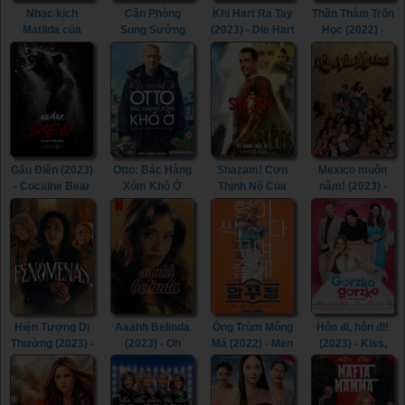
Nhạc kịch
Căn Phòng
Khi Hart Ra Tay
Thần Thám Trốn
Matilda của
Sung Sướng
(2023) - Die Hart
Học (2022) -
Roald Dahl
(2015) - In the
(2023)
Detective Chen
(2022) - Roald
Room (2015)
(2022)
Dahl's Matilda
the Musical
(2022)
Gấu Điên (2023)
Otto: Bác Hàng
Shazam! Cơn
Mexico muôn
- Cocaine Bear
Xóm Khó Ở
Thịnh Nộ Của
năm! (2023) -
(2023)
(2022) - A Man
Các Vị Thần
¡Que Viva
Called Otto
(2023) -
México! (2023)
(2022)
Shazam! Fury of
the Gods (2023)
Hiện Tượng Dị
Aaahh Belinda
Ông Trùm Mông
Hôn đi, hôn đi!
Thường (2023) -
(2023) - Oh
Má (2022) - Men
(2023) - Kiss,
Phenomena
Belinda (2023)
of Plastic (2022)
Kiss! (2023)
(2023)