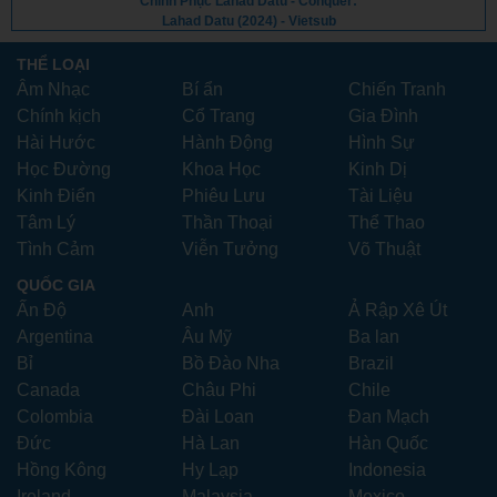
Chinh Phục Lahad Datu - Conquer:
Lahad Datu (2024) - Vietsub
THỂ LOẠI
Âm Nhạc
Bí ẩn
Chiến Tranh
Chính kịch
Cổ Trang
Gia Đình
Hài Hước
Hành Động
Hình Sự
Học Đường
Khoa Học
Kinh Dị
Kinh Điển
Phiêu Lưu
Tài Liệu
Tâm Lý
Thần Thoại
Thể Thao
Tình Cảm
Viễn Tưởng
Võ Thuật
QUỐC GIA
Ấn Độ
Anh
Ả Rập Xê Út
Argentina
Âu Mỹ
Ba lan
Bỉ
Bồ Đào Nha
Brazil
Canada
Châu Phi
Chile
Colombia
Đài Loan
Đan Mạch
Đức
Hà Lan
Hàn Quốc
Hồng Kông
Hy Lạp
Indonesia
Ireland
Malaysia
Mexico