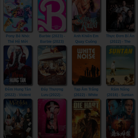
Pony Bé Nhỏ:
Barbie (2023) -
Anh Khiến Em
Thực Đơn Bí Ẩn
Thế Hệ Mới
Barbie (2023)
Quay Cuồng
(2022) - The
(2021) - My
(2022) - Spin Me
Menu (2022)
Little Pony: A
Round (2022)
New Generation
(2021)
Đêm Hung Tàn
Đáy Thượng
Tạp Âm Trắng
Rám Nắng
(2022) - Violent
Lưu (2022) -
(2022) - White
(2016) - Suntan
Night (2022)
Triangle of
Noise (2022)
(2016)
Sadness (2022)