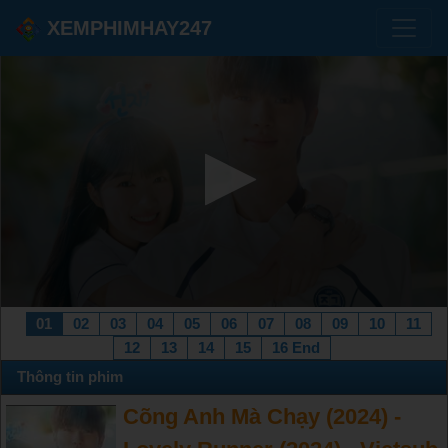
XEMPHIMHAY247
01
02
03
04
05
06
07
08
09
10
11
12
13
14
15
16 End
Thông tin phim
Cõng Anh Mà Chạy (2024) -