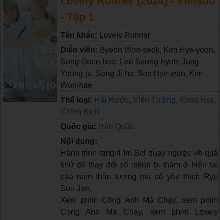
Lovely Runner (2024) - Vietsub
- Tập 1
Tên khác:
Lovely Runner
Diễn viên:
Byeon Woo-seok, Kim Hye-yoon,
Song Geon-hee, Lee Seung-hyub, Jung
Young-ju, Song Ji-ho, Seo Hye-won, Kim
Won-hae
Thể loại:
Hài Hước
,
Viễn Tưởng
,
Khoa Học
,
Chính Kịch
Quốc gia:
Hàn Quốc
Nội dung:
Hành trình fangirl Im Sol quay ngược về quá
khứ để thay đổi số mệnh bi thảm ở hiện tại
của nam thần tượng mà cô yêu thích Ryu
Sun Jae.
Xem phim Cõng Anh Mà Chạy, xem phim
Cong Anh Ma Chay, xem phim Lovely