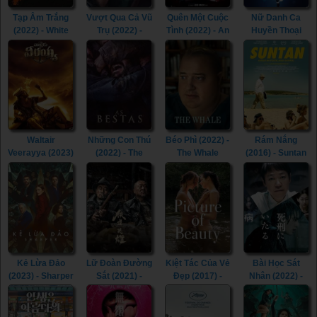
Tạp Âm Trắng
Vượt Qua Cả Vũ
Quên Một Cuộc
Nữ Danh Ca
(2022) - White
Trụ (2022) -
Tình (2022) - An
Huyền Thoại
Noise (2022)
Beyond the
Affair to Forget
(2022) - Whitney
Universe (2022)
(2022)
Houston: I
Wanna Dance
with Somebody
(2022)
Waltair
Những Con Thú
Béo Phì (2022) -
Rám Nắng
Veerayya (2023)
(2022) - The
The Whale
(2016) - Suntan
- Waltair
Beasts (2022)
(2022)
(2016)
Veerayya (2023)
Kẻ Lừa Đảo
Lữ Đoàn Đường
Kiệt Tác Của Vẻ
Bài Học Sát
(2023) - Sharper
Sắt (2021) -
Đẹp (2017) -
Nhân (2022) -
(2023)
Railway Heroes
Picture of
Lesson in
(2021)
Beauty (2017)
Murder (2022)