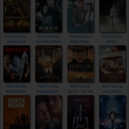
Kỳ Dị (2021) -
Tân Thần Điêu
Thần Điêu Đại
Cú Trượt Dài
Freaks Out
Đại Hiệp (2014)
Hiệp (1995) -
(2020) -
(2021)
- The Romance
Return of The
Spinning Out
of the Condor
Condor Heroes
(2020)
Heroes (2014)
(1995)
Giải Cứu Gia
Tuổi Trẻ Huy
Đường Xưa
Đáy Thượng
Đình (2013) -
Hoàng (2022) -
(2023) - The Old
Lưu (2022) -
The Contractor
The Fabelmans
Way (2023)
Triangle of
(2013)
(2022)
Sadness (2022)