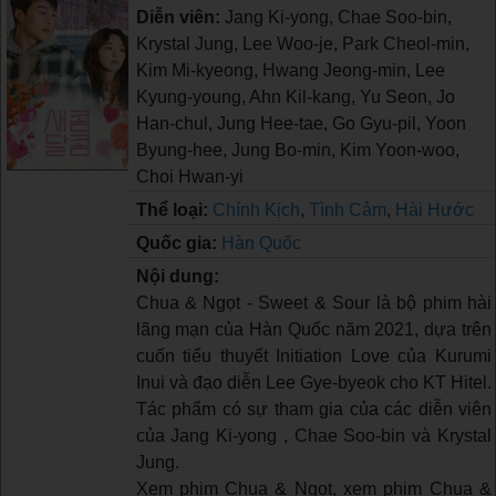
Diễn viên:
Jang Ki-yong, Chae Soo-bin,
Krystal Jung, Lee Woo-je, Park Cheol-min,
Kim Mi-kyeong, Hwang Jeong-min, Lee
Kyung-young, Ahn Kil-kang, Yu Seon, Jo
Han-chul, Jung Hee-tae, Go Gyu-pil, Yoon
Byung-hee, Jung Bo-min, Kim Yoon-woo,
Choi Hwan-yi
Thể loại:
Chính Kịch
,
Tình Cảm
,
Hài Hước
Quốc gia:
Hàn Quốc
Nội dung:
Chua & Ngọt - Sweet & Sour là bộ phim hài
lãng mạn của Hàn Quốc năm 2021, dựa trên
cuốn tiểu thuyết Initiation Love của Kurumi
Inui và đạo diễn Lee Gye-byeok cho KT Hitel.
Tác phẩm có sự tham gia của các diễn viên
của Jang Ki-yong , Chae Soo-bin và Krystal
Jung.
Xem phim Chua & Ngọt, xem phim Chua &