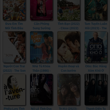
Đưa Em Tìm
Căn Phòng
Tình Bạn (2022)
Tam Tuyến Luân
Mối Tình Đầu
Sung Sướng
- Close (2022)
Hồi (2023) - The
(2022) - Life Is
(2015) - In the
River (2023)
Beautiful (2022)
Room (2015)
Người Con Trai
Nhà Tù Khỏa
Huyền thoại và
Otto: Bác Hàng
(2022) - The Son
Thân (1986) -
Con bướm
Xóm Khó Ở
(2022)
The Naked
(2023) - The
(2022) - A Man
Cage (1986)
Legend &
Called Otto
Butterfly (2023)
(2022)
Phiêu Lưu Tình
Nô Lệ Tình Dục
Tri Kỷ (2023) -
Thanh Diện Tu