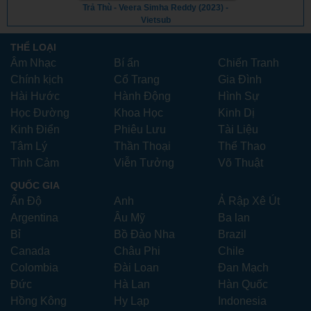
Trả Thù - Veera Simha Reddy (2023) -
Vietsub
THỂ LOẠI
Âm Nhạc
Bí ẩn
Chiến Tranh
Chính kịch
Cổ Trang
Gia Đình
Hài Hước
Hành Động
Hình Sự
Học Đường
Khoa Học
Kinh Dị
Kinh Điển
Phiêu Lưu
Tài Liệu
Tâm Lý
Thần Thoại
Thể Thao
Tình Cảm
Viễn Tưởng
Võ Thuật
QUỐC GIA
Ấn Độ
Anh
Ả Rập Xê Út
Argentina
Âu Mỹ
Ba lan
Bỉ
Bồ Đào Nha
Brazil
Canada
Châu Phi
Chile
Colombia
Đài Loan
Đan Mạch
Đức
Hà Lan
Hàn Quốc
Hồng Kông
Hy Lạp
Indonesia