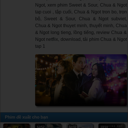
Ngot, xem phim Sweet & Sour, Chua & Ngot
tap cuoi , tập cuối, Chua & Ngot tron bo, trọn
bộ, Sweet & Sour, Chua & Ngot subviet,
Chua & Ngot thuyet minh, thuyết minh, Chua
& Ngot long tieng, lồng tiếng, review Chua &
Ngot netflix, download, tải phim Chua & Ngot
tap 1
Phim đề xuất cho bạn
52/52
32/32
10/10