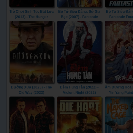
Trò Chơi Sinh Tử: Bắt Lửa
Bộ Tứ Siêu Đẳng: Sứ Giả
Bộ Tứ Siêu Đẳng
(2013) - The Hunger
Bạc (2007) - Fantastic
Fantastic Fou
Games: Catching Fire
Four: Rise of the Silver
(2013)
Surfer (2007)
Đường Xưa (2023) - The
Đêm Hung Tàn (2022) -
Âm Dương Hoạ Bì
Old Way (2023)
Violent Night (2022)
Yin Yang Pain
(2022)