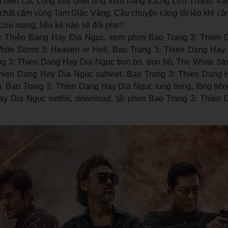
iên Lạc cùng truy quét ông trùm hàng tr.ắ.ng Lưu Thanh Vâ
hất cấm vùng Tam Giác Vàng. Câu chuyện càng lắt léo khi cảnh
cứu mạng, liệu kẻ nào sẽ đổi phe?
: Thiên Đàng Hay Địa Ngục, xem phim Bao Trang 3: Thien 
ite Storm 3: Heaven or Hell, Bao Trang 3: Thien Dang Hay
ang 3: Thien Dang Hay Dia Nguc tron bo, trọn bộ, The White S
 Thien Dang Hay Dia Nguc subviet, Bao Trang 3: Thien Dang
h, Bao Trang 3: Thien Dang Hay Dia Nguc long tieng, lồng tiế
y Dia Nguc netflix, download, tải phim Bao Trang 3: Thien