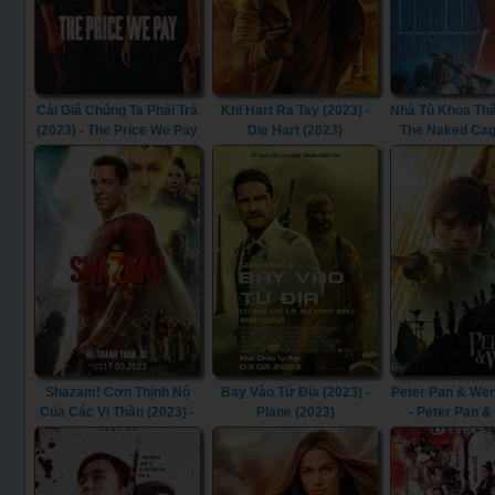
Cái Giá Chúng Ta Phải Trả
Khi Hart Ra Tay (2023) -
Nhà Tù Khỏa Thâ
(2023) - The Price We Pay
Die Hart (2023)
The Naked Cag
(2023)
Shazam! Cơn Thịnh Nộ
Bay Vào Tử Địa (2023) -
Peter Pan & Wen
Của Các Vị Thần (2023) -
Plane (2023)
- Peter Pan 
Shazam! Fury of the Gods
(2023)
(2023)