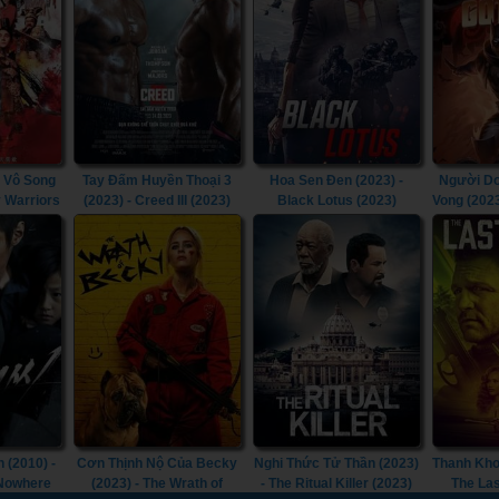
 Vô Song
Tay Đấm Huyền Thoại 3
Hoa Sen Đen (2023) -
Người Dơ
y Warriors
(2023) - Creed III (2023)
Black Lotus (2023)
Vong (202
Doom T
Goth
 (2010) -
Cơn Thịnh Nộ Của Becky
Nghi Thức Tử Thần (2023)
Thanh Kho
 Nowhere
(2023) - The Wrath of
- The Ritual Killer (2023)
The Las