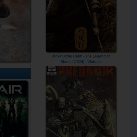
Dữ Phượng Hành - The Legend of
ShenLi (2024) - Vietsub