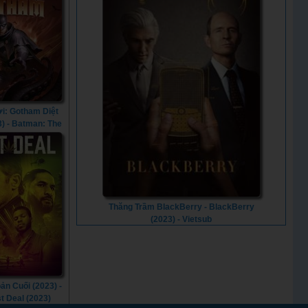
i: Gotham Diệt
3) - Batman: The
hat Came to
am (2023)
Thăng Trầm BlackBerry - BlackBerry
(2023) - Vietsub
ản Cuối (2023) -
t Deal (2023)