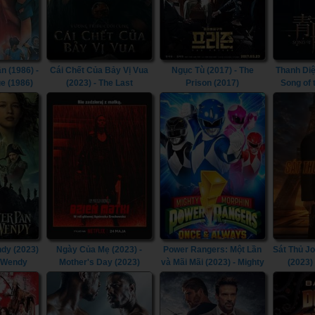
n (1986) -
Cái Chết Của Bảy Vị Vua
Ngục Tù (2017) - The
Thanh Diệ
e (1986)
(2023) - The Last
Prison (2017)
Song of
Kingdom: Seven Kings
Must Die (2023)
dy (2023)
Ngày Của Mẹ (2023) -
Power Rangers: Một Lần
Sát Thủ J
& Wendy
Mother's Day (2023)
và Mãi Mãi (2023) - Mighty
(2023)
Morphin Power Rangers:
Chapt
Once & Always (2023)