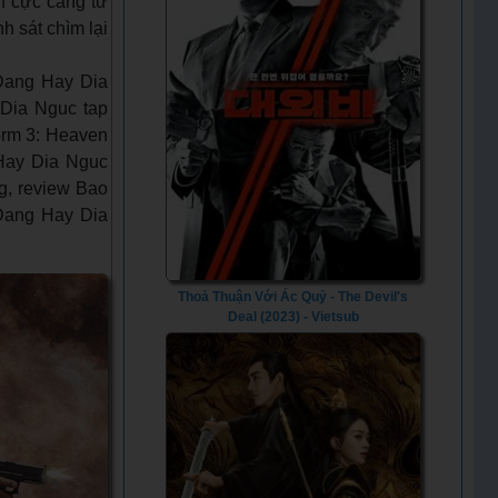
n cực căng từ
 sát chìm lại
Dang Hay Dia
 Dia Nguc tap
torm 3: Heaven
 Hay Dia Nguc
ng, review Bao
 Dang Hay Dia
Thoả Thuận Với Ác Quỷ - The Devil's
Deal (2023) - Vietsub