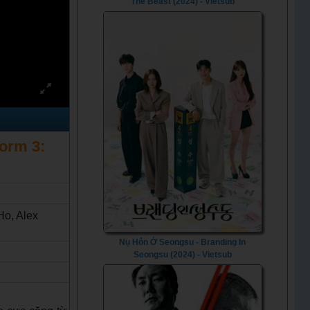
The Beast (2024) - Vietsub
torm 3:
Ho, Alex
Nụ Hôn Ở Seongsu - Branding In
Seongsu (2024) - Vietsub