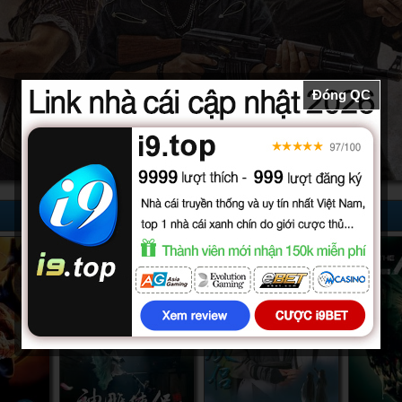
Đóng QC
52/52
32/32