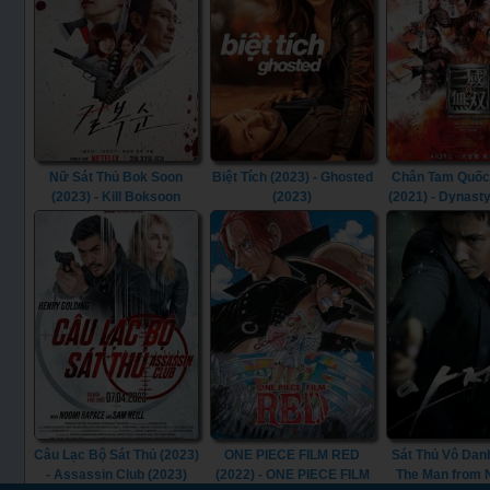
Nữ Sát Thủ Bok Soon
Biệt Tích (2023) - Ghosted
Chân Tam Quốc
(2023) - Kill Boksoon
(2023)
(2021) - Dynast
(2023)
(2021)
Câu Lạc Bộ Sát Thủ (2023)
ONE PIECE FILM RED
Sát Thủ Vô Danh
- Assassin Club (2023)
(2022) - ONE PIECE FILM
The Man from