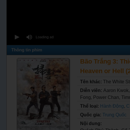
Thông tin phim
Bão Trắng 3: Thi
Heaven or Hell (
Tên khác:
The White St
Diễn viên:
Aaron Kwok, 
Fong, Power Chan, Tim
Thể loại:
Hành Động
,
C
Quốc gia:
Trung Quốc
Nội dung: