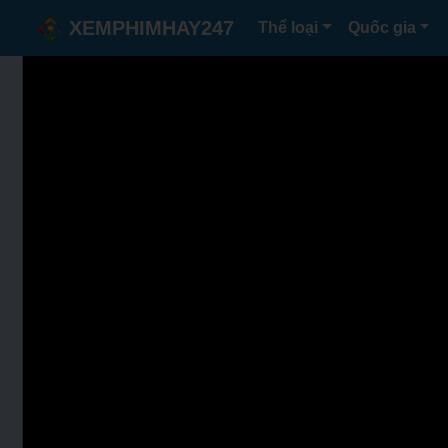
XEMPHIMHAY247
Thể loại
Quốc gia