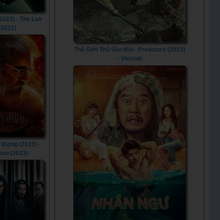
2022) - The Lair
(2022)
Thế Giới Thú Săn Mồi - Predators (2023)
- Vietsub
 Đựng (2023) -
ivu (2023)