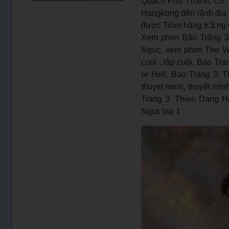
Quách Phú Thành, Cổ Th
Hongkong đến lãnh địa c
được Trùm hàng tr.ắ.ng 
Xem phim Bão Trắng 3
Nguc, xem phim The Wh
cuoi , tập cuối, Bao Tr
or Hell, Bao Trang 3:
thuyet minh, thuyết min
Trang 3: Thien Dang Ha
Nguc tap 1