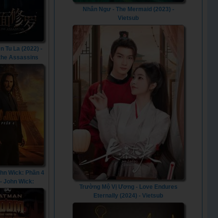
Nhân Ngư - The Mermaid (2023) -
Vietsub
n Tu La (2022) -
 the Assassins
(2022)
ohn Wick: Phần 4
 - John Wick:
Trường Mộ Vị Ương - Love Endures
er 4 (2023)
Eternally (2024) - Vietsub