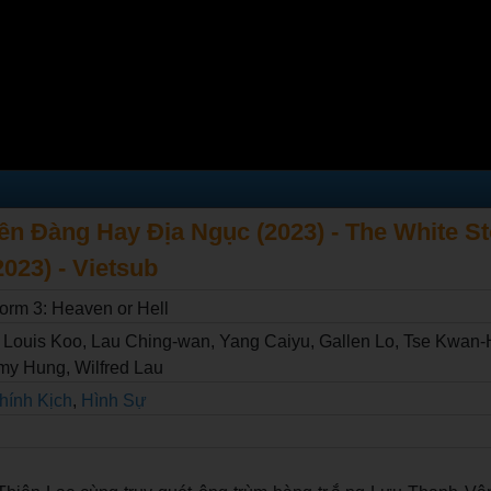
ên Đàng Hay Địa Ngục (2023) - The White S
2023) - Vietsub
orm 3: Heaven or Hell
Louis Koo, Lau Ching-wan, Yang Caiyu, Gallen Lo, Tse Kwan-
my Hung, Wilfred Lau
hính Kịch
,
Hình Sự