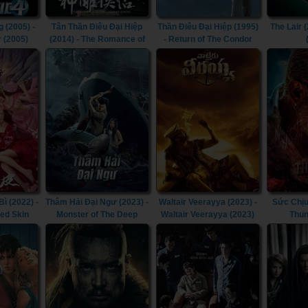
 (2005) -
Tân Thần Điêu Đại Hiệp
Thần Điêu Đại Hiệp (1995)
The Lair (
r (2005)
(2014) - The Romance of
- Return of The Condor
the Condor Heroes (2014)
Heroes (1995)
 (2022) -
Thâm Hải Đại Ngư (2023) -
Waltair Veerayya (2023) -
Sức Chịu
ted Skin
Monster of The Deep
Waltair Veerayya (2023)
Thun
(2023)