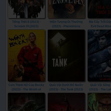
Tiếng Thét 6 (2023) -
Hiện Tượng Dị Thường
Ma Cây Trỗi Dậy
Scream VI (2023)
(2023) - Phenomena
Evil Dead Ris
(2023)
Cơn Thịnh Nộ Của Becky
Quái Vật Dưới Bể Nước
Quái Vật Sông
(2023) - The Wrath of
(2023) - The Tank (2023)
(2022) - The La
Becky (2023)