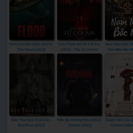
Cơn Lũ Chết Chóc (2023) -
Cơn Thịnh Nộ Từ Cõi Âm
Nam Mao Bắc Mã
The Flood (2023)
(2022) - The Accursed
Nan Mao Bei M
(2022)
Bào Thai Quỷ Dị (2022) -
Hồn Ma Không Đầu (2022)
Thánh Vật Của Q
Bed Rest (2022)
- Ivanna (2022)
- Consecratio