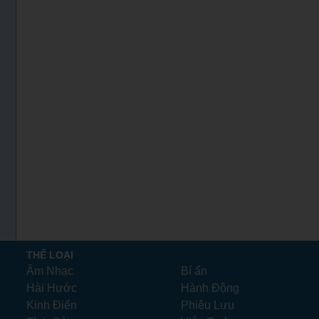
THỂ LOẠI
Âm Nhạc
Bí ẩn
Hài Hước
Hành Động
Kinh Điển
Phiêu Lưu