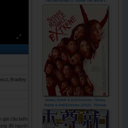
Thế Giới (Phần 7) - Inside The World's
Toughest Prisons (Season 7) (2023) -
Vietsub
icz, Bradley
Shake, Rattle & Roll Extreme - Shake,
Rattle & Roll Extreme (2023) - Vietsub
m gái cậu biến
rong đó người