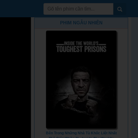
PHIM NGẪU NHIÊN
Bên Trong Những Nhà Tù Khốc Liệt Nhất