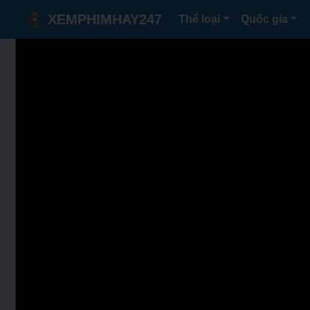
XEMPHIMHAY247
Thể loại
Quốc gia