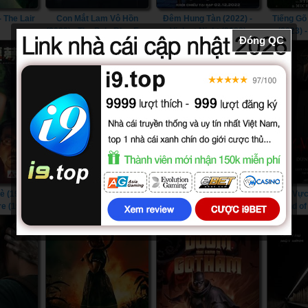
- The Lair
Con Mắt Lam Vô Hồn
Đêm Hung Tàn (2022) -
Tiếng Gõ
(2022) - The Pale Blue Eye
Violent Night (2022)
(2023) 
Đóng QC
(2022)
Cab
 (1999) -
Gấu Pooh: Máu và Mật
Nô Lệ Tình Dục (2013) -
Âm Vực 
re (1999)
(2023) - Winnie-the-Pooh:
Sweet Whip (2013)
Sound of
Blood and Honey (2023)