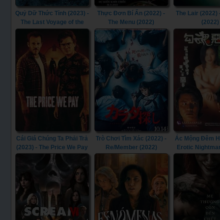
Quỷ Dữ Thức Tỉnh (2023) -
Thực Đơn Bí Ẩn (2022) -
The Lair (2022) 
The Last Voyage of the
The Menu (2022)
(2022)
Demeter (2023)
Cái Giá Chúng Ta Phải Trả
Trò Chơi Tìm Xác (2022) -
Ác Mộng Đêm Hè
(2023) - The Price We Pay
Re/Member (2022)
Erotic Nightma
(2023)