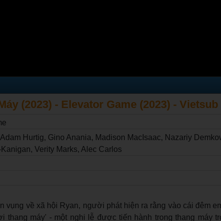
áy (2023) - Elevator Game (2023) - Vietsub
me
 Adam Hurtig, Gino Anania, Madison MacIsaac, Nazariy Demkow
Kanigan, Verity Marks, Alec Carlos
n vụng về xã hội Ryan, người phát hiện ra rằng vào cái đêm e
ơi thang máy' - một nghi lễ được tiến hành trong thang máy t