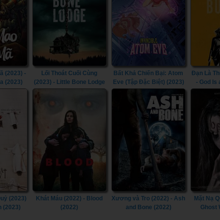
 (2023) -
Lối Thoát Cuối Cùng
Bất Khả Chiến Bại: Atom
Đạn Là Th
a (2023)
(2023) - Little Bone Lodge
Eve (Tập Đặc Biệt) (2023)
- God Is 
(2023)
- Invincible: Atom Eve
(2023)
uỷ (2023)
Khát Máu (2022) - Blood
Xương và Tro (2022) - Ash
Mặt Nạ Q
n (2023)
(2022)
and Bone (2022)
Ghost 