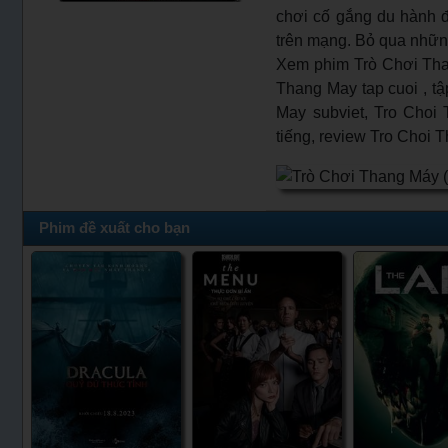
chơi cố gắng du hành đ
trên mạng. Bỏ qua những
Xem phim Trò Chơi Tha
Thang May tap cuoi , tậ
May subviet, Tro Choi 
tiếng, review Tro Choi 
Phim đề xuất cho bạn