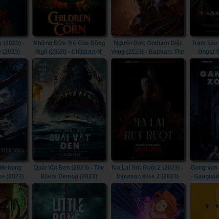
 (2023) -
Những Đứa Trẻ Của Đồng
Người Dơi: Gotham Diệt
Trạm Tàu 
e (2023)
Ngô (2020) - Children of
Vong (2023) - Batman: The
Ghost S
the Corn (2020)
Doom That Came to
Gotham (2023)
 Mekong
Quái Vật Đen (2023) - The
Ma Lai Rút Ruột 2 (2023) -
Gangnam T
ke (2022)
Black Demon (2023)
Inhuman Kiss 2 (2023)
- Gangnam