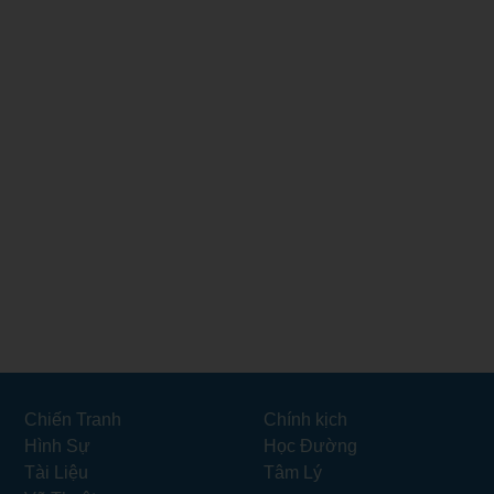
Chiến Tranh
Chính kịch
Hình Sự
Học Đường
Tài Liệu
Tâm Lý