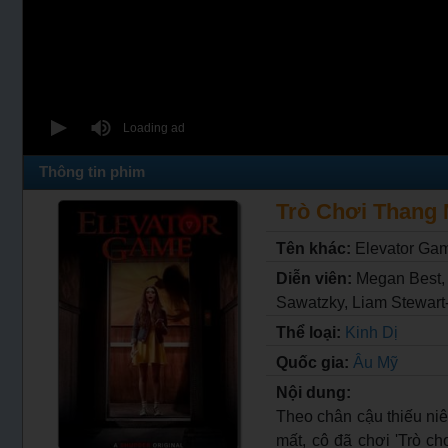
Thông tin phim
Trò Chơi Thang M
Tên khác:
Elevator Ga
Diễn viên:
Megan Best,
Sawatzky, Liam Stewart-
Thể loại:
Kinh Dị
Quốc gia:
Âu Mỹ
Nội dung:
Theo chân cậu thiếu niê
mất, cô đã chơi 'Trò ch