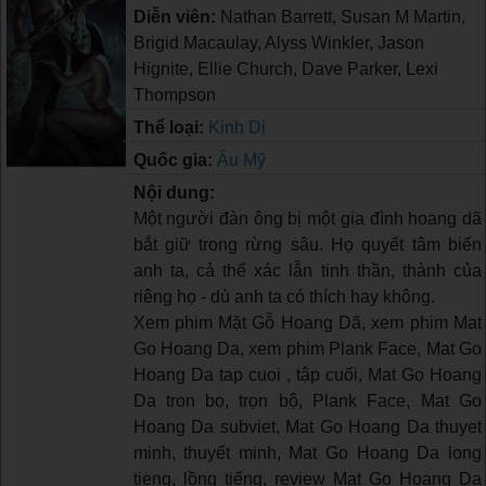
Diễn viên:
Nathan Barrett, Susan M Martin,
Brigid Macaulay, Alyss Winkler, Jason
Hignite, Ellie Church, Dave Parker, Lexi
Thompson
Thể loại:
Kinh Dị
Quốc gia:
Âu Mỹ
Nội dung:
Một người đàn ông bị một gia đình hoang dã
bắt giữ trong rừng sâu. Họ quyết tâm biến
anh ta, cả thể xác lẫn tinh thần, thành của
riêng họ - dù anh ta có thích hay không.
Xem phim Mặt Gỗ Hoang Dã, xem phim Mat
Go Hoang Da, xem phim Plank Face, Mat Go
Hoang Da tap cuoi , tập cuối, Mat Go Hoang
Da tron bo, trọn bộ, Plank Face, Mat Go
Hoang Da subviet, Mat Go Hoang Da thuyet
minh, thuyết minh, Mat Go Hoang Da long
tieng, lồng tiếng, review Mat Go Hoang Da