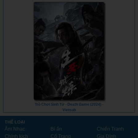
Trò Chơi Sinh Tử - Death Game (2024) -
Vietsub
THỂ LOẠI
Âm Nhạc
Bí ẩn
Chiến Tranh
Chính kịch
Cổ Trang
Gia Đình