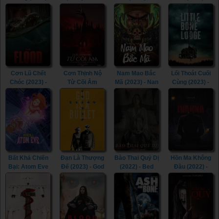
The Lake (2022)
Black Demon
Inhuman Kiss 2
Gangnam
(2023)
(2023)
Zombie (2023)
Cơn Lũ Chết
Cơn Thịnh Nộ
Nam Mao Bắc
Lối Thoát Cuối
Chóc (2023) -
Từ Cõi Âm
Mã (2023) - Nan
Cùng (2023) -
The Flood
(2022) - The
Mao Bei Ma
Little Bone
(2023)
Accursed
(2023)
Lodge (2023)
(2022)
Bất Khả Chiến
Đạn Là Thượng
Bào Thai Quỷ Dị
Hồn Ma Không
Bại: Atom Eve
Đế (2023) - God
(2022) - Bed
Đầu (2022) -
(Tập Đặc Biệt)
Is a Bullet
Rest (2022)
Ivanna (2022)
(2023) -
(2023)
Invincible: Atom
Eve (2023)