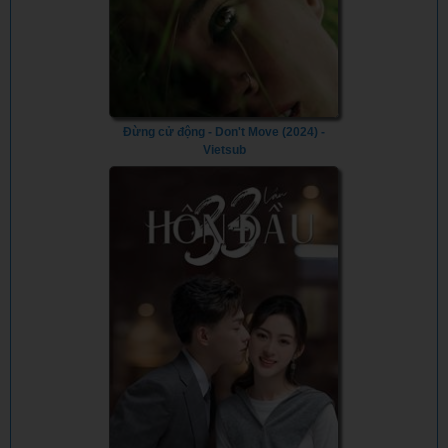
Đừng cử động - Don't Move (2024) -
Vietsub