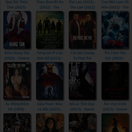
Quỷ Dữ Thức
Thực Đơn Bí Ẩn
The Lair (2022) -
Con Mắt Lam Vô
Tỉnh (2023) -
(2022) - The
The Lair (2022)
Hồn (2022) - The
The Last
Menu (2022)
Pale Blue Eye
Voyage of the
(2022)
Demeter (2023)
Đêm Hung Tàn
Tiếng Gõ Ở Căn
Cái Giá Chúng
Trò Chơi Tìm
(2022) - Violent
Nhà Gỗ (2023) -
Ta Phải Trả
Xác (2022) -
Night (2022)
Knock at the
(2023) - The
Re/Member
Cabin (2023)
Price We Pay
(2022)
(2023)
Ác Mộng Đêm
Gấu Pooh: Máu
Nô Lệ Tình Dục
Âm Vực Chết
Hè (1999) -
và Mật (2023) -
(2013) - Sweet
(2023) - Sound
Erotic
Winnie-the-
Whip (2013)
of Silence
Nightmare
Pooh: Blood and
(2023)
(1999)
Honey (2023)