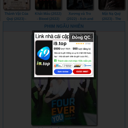
Thánh Vật Của
Khát Máu (2022)
Xương và Tro
Mặt Nạ Quỷ
Quỷ (2023) -
- Blood (2022)
(2022) - Ash and
(2023) - The
Consecration
Bone (2022)
Ghost Within
PHIM NGẪU NHIÊN
(2023)
(2023)
Đóng QC