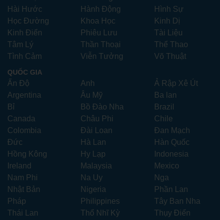
Hài Hước
Hành Động
Hình Sự
Học Đường
Khoa Học
Kinh Dị
Kinh Điển
Phiêu Lưu
Tài Liệu
Tâm Lý
Thần Thoại
Thể Thao
Tình Cảm
Viễn Tưởng
Võ Thuật
QUỐC GIA
Ấn Độ
Anh
Ả Rập Xê Út
Argentina
Âu Mỹ
Ba lan
Bỉ
Bồ Đào Nha
Brazil
Canada
Châu Phi
Chile
Colombia
Đài Loan
Đan Mạch
Đức
Hà Lan
Hàn Quốc
Hồng Kông
Hy Lạp
Indonesia
Ireland
Malaysia
Mexico
Nam Phi
Na Uy
Nga
Nhật Bản
Nigeria
Phần Lan
Pháp
Philippines
Tây Ban Nha
Thái Lan
Thổ Nhĩ Kỳ
Thụy Điển