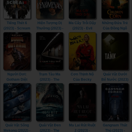
Tiếng Thét 6
Hiện Tượng Dị
Ma Cây Trỗi Dậy
Những Đứa Trẻ
(2023) - Scream
Thường (2023) -
(2023) - Evil
Của Đồng Ngô
VI (2023)
Phenomena
Dead Rise
(2020) -
(2023)
(2023)
Children of the
Corn (2020)
Người Dơi:
Trạm Tàu Ma
Cơn Thịnh Nộ
Quái Vật Dưới
Gotham Diệt
(2023) - The
Của Becky
Bể Nước (2023)
Vong (2023) -
Ghost Station
(2023) - The
- The Tank
Batman: The
(2023)
Wrath of Becky
(2023)
Doom That
(2023)
Came to
Gotham (2023)
Quái Vật Sông
Quái Vật Đen
Ma Lai Rút Ruột
Gangnam Thất
Mekong (2022) -
(2023) - The
2 (2023) -
Thủ (2023) -