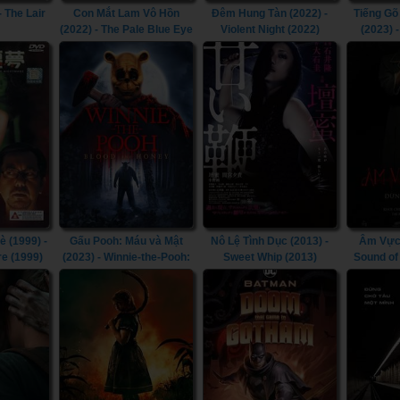
- The Lair
Con Mắt Lam Vô Hồn
Đêm Hung Tàn (2022) -
Tiếng Gõ
(2022) - The Pale Blue Eye
Violent Night (2022)
(2023) 
(2022)
Cab
 (1999) -
Gấu Pooh: Máu và Mật
Nô Lệ Tình Dục (2013) -
Âm Vực 
re (1999)
(2023) - Winnie-the-Pooh:
Sweet Whip (2013)
Sound of
Blood and Honey (2023)