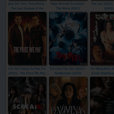
Quỷ Dữ Thức Tỉnh (2023) -
Thực Đơn Bí Ẩn (2022) -
The Lair (2022) 
The Last Voyage of the
The Menu (2022)
(2022)
Demeter (2023)
Cái Giá Chúng Ta Phải Trả
Trò Chơi Tìm Xác (2022) -
Ác Mộng Đêm Hè
(2023) - The Price We Pay
Re/Member (2022)
Erotic Nightma
(2023)