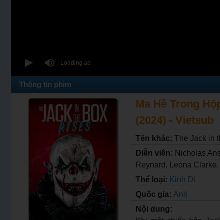
Thông tin phim
Ma Hề Trong Hộp:
(2024) - Vietsub
Tên khác:
The Jack in 
Diễn viên:
Nicholas An
Reynard, Leona Clarke, 
Thể loại:
Kinh Dị
Quốc gia:
Anh
Nội dung: