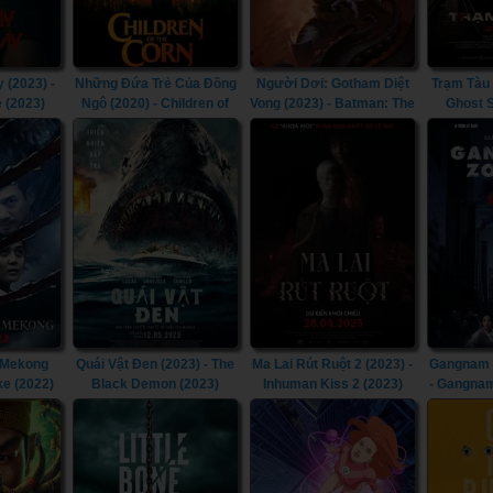
 (2023) -
Những Đứa Trẻ Của Đồng
Người Dơi: Gotham Diệt
Trạm Tàu 
e (2023)
Ngô (2020) - Children of
Vong (2023) - Batman: The
Ghost S
the Corn (2020)
Doom That Came to
Gotham (2023)
 Mekong
Quái Vật Đen (2023) - The
Ma Lai Rút Ruột 2 (2023) -
Gangnam T
ke (2022)
Black Demon (2023)
Inhuman Kiss 2 (2023)
- Gangnam