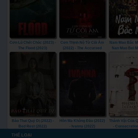
Cơn Lũ Chết Chóc (2023) -
Cơn Thịnh Nộ Từ Cõi Âm
Nam Mao Bắc Mã
The Flood (2023)
(2022) - The Accursed
Nan Mao Bei M
(2022)
Bào Thai Quỷ Dị (2022) -
Hồn Ma Không Đầu (2022)
Thánh Vật Của Q
Bed Rest (2022)
- Ivanna (2022)
- Consecratio
THỂ LOẠI