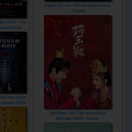
Người Thừa Kế - The Inheritance (2024)
- Vietsub
Ma (2023) - The
tation (2023)
hất Thủ (2023)
 Zombie (2023)
Phất Ngọc Yên - The Unexpected
Marriage (2024) - Vietsub