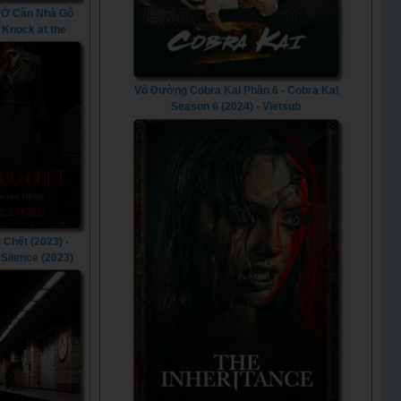
 Ở Căn Nhà Gỗ
- Knock at the
in (2023)
Võ Đường Cobra Kai Phần 6 - Cobra Kai
Season 6 (2024) - Vietsub
Chết (2023) -
 Silence (2023)