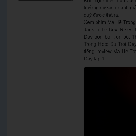
Khi một chiếc hộp Jac
trường nữ sinh danh gi
quỷ được thả ra.
Xem phim Ma Hề Trong 
Jack in the Box: Rises,
Day tron bo, trọn bộ, 
Trong Hop: Su Troi Day
tiếng, review Ma He Tr
Day tap 1