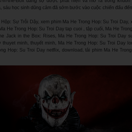
k-in-the-Box đáng sợ được phát hiện và mở ra trong khuôn
á, sáu học sinh dũng cảm đã sớm bước vào cuộc chiến đấu đến
Hộp: Sự Trỗi Dậy, xem phim Ma He Trong Hop: Su Troi Day,
 Ma He Trong Hop: Su Troi Day tap cuoi , tập cuối, Ma He Tron
The Jack in the Box: Rises, Ma He Trong Hop: Su Troi Day s
 thuyet minh, thuyết minh, Ma He Trong Hop: Su Troi Day lon
ong Hop: Su Troi Day netflix, download, tải phim Ma He Trong