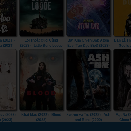
 (2023) -
Lối Thoát Cuối Cùng
Bất Khả Chiến Bại: Atom
Đạn Là Th
a (2023)
(2023) - Little Bone Lodge
Eve (Tập Đặc Biệt) (2023)
- God Is 
(2023)
- Invincible: Atom Eve
(2023)
uỷ (2023)
Khát Máu (2022) - Blood
Xương và Tro (2022) - Ash
Mặt Nạ Q
n (2023)
(2022)
and Bone (2022)
Ghost 