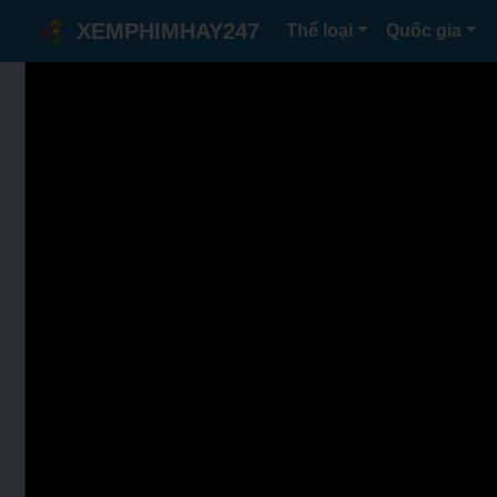
XEMPHIMHAY247
Thể loại
Quốc gia