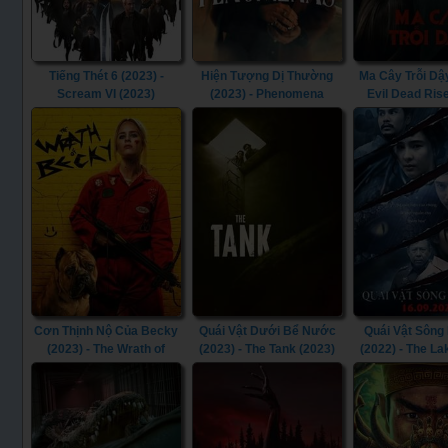
Tiếng Thét 6 (2023) -
Hiện Tượng Dị Thường
Ma Cây Trỗi Dậy
Scream VI (2023)
(2023) - Phenomena
Evil Dead Ris
(2023)
Cơn Thịnh Nộ Của Becky
Quái Vật Dưới Bể Nước
Quái Vật Sông
(2023) - The Wrath of
(2023) - The Tank (2023)
(2022) - The La
Becky (2023)