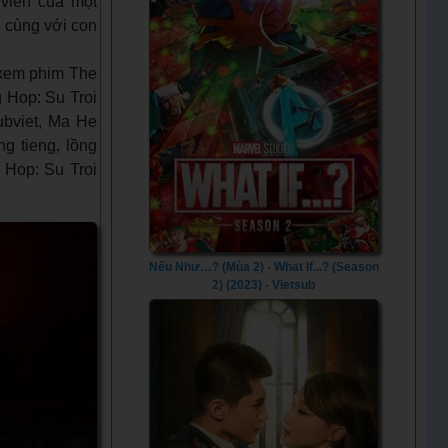
 viên của một
 cùng với con
 xem phim The
g Hop: Su Troi
ubviet, Ma He
g tieng, lồng
 Hop: Su Troi
Nếu Như…? (Mùa 2) - What If...? (Season
2) (2023) - Vietsub