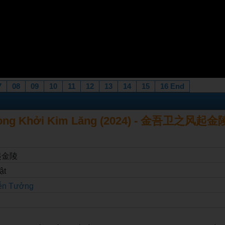
7
08
09
10
11
12
13
14
15
16 End
ong Khởi Kim Lăng (2024) - 金吾卫之风起金陵 
起金陵
ật
ễn Tưởng