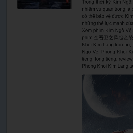
Trong thời kỳ Kim Ngô
nhiệm vụ quan trọng là 
có thể bảo vệ được Kim
những thế lực mạnh của
Xem phim Kim Ngô Vệ:
phim 金吾卫之风起金陵, Kim N
Khoi Kim Lang tron b
Ngo Ve: Phong Khoi Ki
tieng, lồng tiếng, revi
Phong Khoi Kim Lang ta