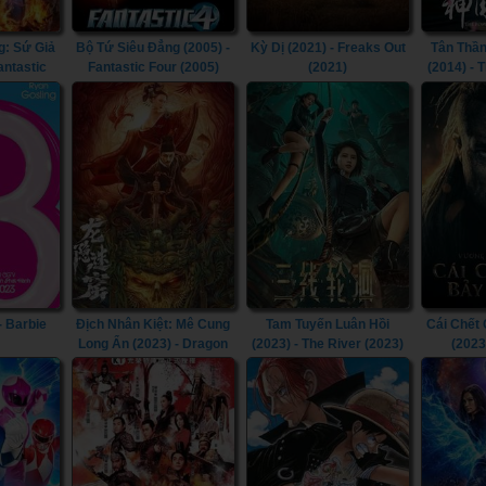
g: Sứ Giả
Bộ Tứ Siêu Đẳng (2005) -
Kỳ Dị (2021) - Freaks Out
Tân Thần
antastic
Fantastic Four (2005)
(2021)
(2014) -
he Silver
the Condo
007)
- Barbie
Địch Nhân Kiệt: Mê Cung
Tam Tuyến Luân Hồi
Cái Chết
Long Ẩn (2023) - Dragon
(2023) - The River (2023)
(2023
Hidden In A Mysterious
Kingdom
Hole (2023)
Must