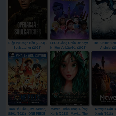
Điệp Vụ Đoạn Hồn (2023) -
LEGO Công Chúa Disney:
The Alpinist (20
Soulcatcher (2023)
Nhiệm Vụ Lâu Đài (2023) -
Alpinist (2
LEGO Disney Princess:
8/8
The Castle Quest (2023)
Đảo Hải Tặc (Live-Action)
Mavka: Thần Thoại Rừng
Mowgli: Cậu 
SS01 (2023) - ONE PIECE -
Xanh (2023) - Mavka: The
Xanh (2018) -