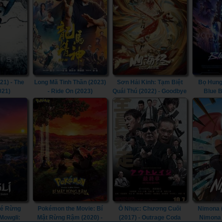
21) - The
Long Mã Tinh Thần (2023)
Sơn Hải Kinh: Tạm Biệt
Bọ Hung
021)
- Ride On (2023)
Quái Thú (2022) - Goodbye
Blue B
Monster (2022)
Bé Rừng
Pokémon the Movie: Bí
Ô Nhục: Chương Cuối
Nimona (
 Mowgli:
Mật Rừng Rậm (2020) -
(2017) - Outrage Coda
Nimona 