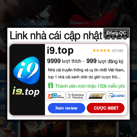
Đóng QC
52/52