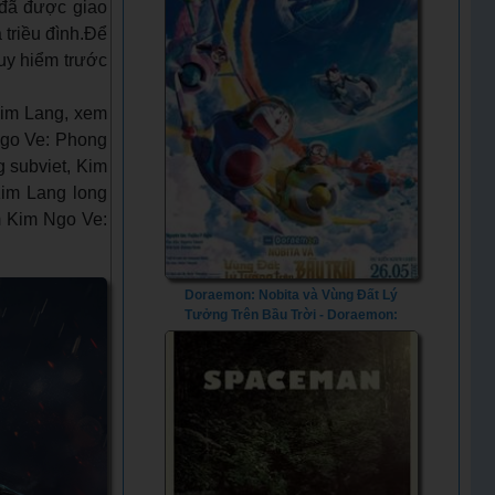
 đã được giao
triều đình.Để
uy hiểm trước
im Lang, xem
go Ve: Phong
subviet, Kim
Kim Lang long
im Kim Ngo Ve:
Doraemon: Nobita và Vùng Đất Lý
Tưởng Trên Bầu Trời - Doraemon:
Nobita's Sky Utopia (2023) - Vietsub +
Lồng Tiếng