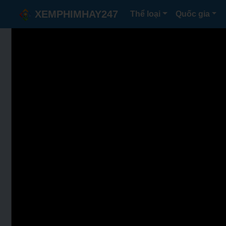
XEMPHIMHAY247
Thể loại
Quốc gia