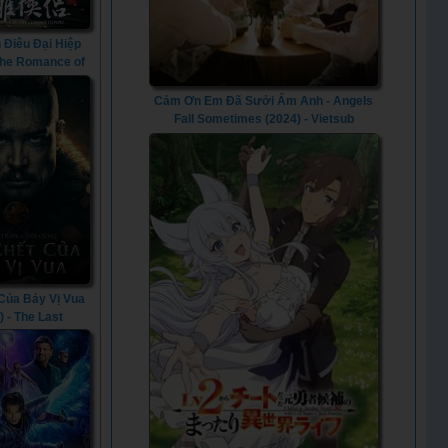
 Điêu Đại Hiệp
 The Romance of
r Heroes (2014)
Cảm Ơn Em Đã Sưởi Ấm Anh - Angels
Fall Sometimes (2024) - Vietsub
 Của Bảy Vị Vua
) - The Last
: Seven Kings
 Die (2023)