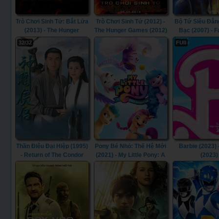
Trò Chơi Sinh Tử: Bắt Lửa
Trò Chơi Sinh Tử (2012) -
Bộ Tứ Siêu Đẳn
(2013) - The Hunger
The Hunger Games (2012)
Bạc (2007) - F
Games: Catching Fire
Four: Rise of t
32/32
FUll
(2013)
Surfer (2
Thần Điêu Đại Hiệp (1995)
Pony Bé Nhỏ: Thế Hệ Mới
Barbie (2023) 
- Return of The Condor
(2021) - My Little Pony: A
(2023)
Heroes (1995)
New Generation (2021)