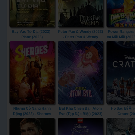
Bay Vào Tử Địa (2023) -
Peter Pan & Wendy (2023)
Power Rangers:
Plane (2023)
- Peter Pan & Wendy
và Mãi Mãi (2023
(2023)
Morphin Power 
Once & Always
Những Cô Nàng Hành
Bất Khả Chiến Bại: Atom
Hố Sâu Bí Ẩn 
Động (2023) - Sheroes
Eve (Tập Đặc Biệt) (2023)
Crater (2
(2023)
- Invincible: Atom Eve
(2023)