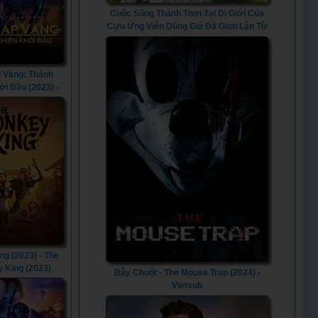
Cuộc Sống Thảnh Thơi Tại Dị Giới Của
Cựu Ứng Viên Dũng Giả Đã Gian Lận Từ
Cấp Độ Hai - Chillin' In Another World
With Level 2 Super Cheat Powers (2024)
- Vietsub
 Vàng: Thánh
ởi Đầu (2023) -
 of the Zodiac
(2023)
g (2023) - The
 King (2023)
Bẫy Chuột - The Mouse Trap (2024) -
Vietsub