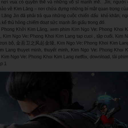
, nơi vua có quyền thế và những võ sĩ mạnh mẽ. Jin, người
bảo vệ Kim Lăng – nơi chứa đựng những bí mật quan trọng của 
 Lăng Jin đã phải trả qua những cuộc chiến dấu khó khăn, ng
 kể thù hòng chiếm đoạt sức mạnh ẩn giấu trong đó.
 Phong Khởi Kim Lăng, xem phim Kim Ngo Ve: Phong Khoi K
go Ve: Phong Khoi Kim Lang tap cuoi , tập cuối, Kim N
o, trọn bộ, 金吾卫之风起金陵, Kim Ngo Ve: Phong Khoi Kim Lang 
m Lang thuyet minh, thuyết minh, Kim Ngo Ve: Phong Khoi 
ew Kim Ngo Ve: Phong Khoi Kim Lang netflix, download, tải ph
p 1