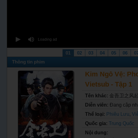
01
02
03
04
05
06
0
Thông tin phim
Kim Ngô Vệ: Ph
Vietsub - Tập 1
Tên khác:
金吾卫之风
Diễn viên:
Đang cập nh
Thể loại:
Phiêu Lưu
,
Vi
Quốc gia:
Trung Quốc
Nội dung: