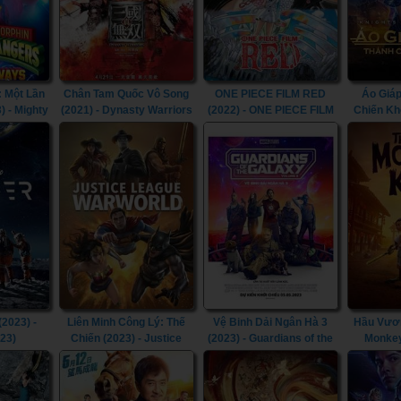
 Một Lần
Chân Tam Quốc Vô Song
ONE PIECE FILM RED
Áo Giáp
) - Mighty
(2021) - Dynasty Warriors
(2022) - ONE PIECE FILM
Chiến Kh
Rangers:
(2021)
RED (2022)
Knights
 (2023)
(2023) -
Liên Minh Công Lý: Thế
Vệ Binh Dải Ngân Hà 3
Hầu Vươn
023)
Chiến (2023) - Justice
(2023) - Guardians of the
Monkey
League: Warworld (2023)
Galaxy Volume 3 (2023)