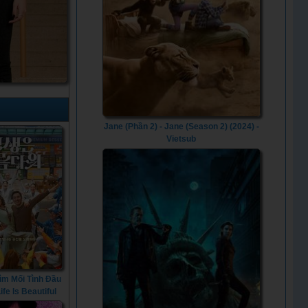
Jane (Phần 2) - Jane (Season 2) (2024) -
Vietsub
m Mối Tình Đầu
Life Is Beautiful
(2022)