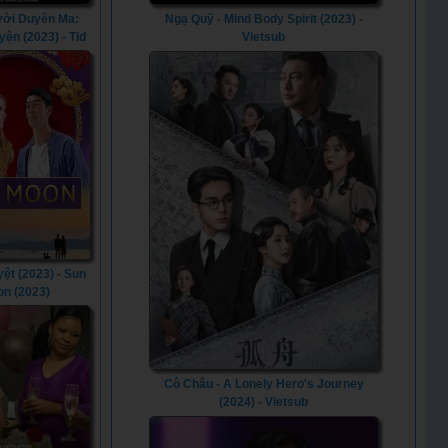
Ngạ Quỹ - Mind Body Spirit (2023) -
ười Duyên Ma:
Vietsub
yện (2023) - Tid
 Than True Love
(2023)
ệt (2023) - Sun
n (2023)
Cô Châu - A Lonely Hero's Journey
(2024) - Vietsub