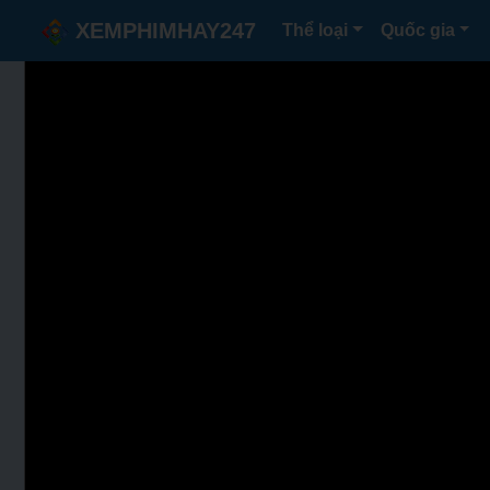
XEMPHIMHAY247
Thể loại
Quốc gia