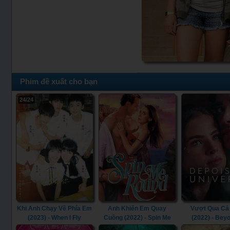
Phim đề xuất cho bạn
24/24
Khi Anh Chạy Về Phía Em
Anh Khiến Em Quay
Vượt Qua Cả 
(2023) - When I Fly
Cuồng (2022) - Spin Me
(2022) - Bey
Towards You (2023)
Round (2022)
Universe (