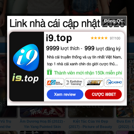
Đóng QC
Vũ Trụ
Âm Dương Hoạ Bì (2022) -
Kiệt Tác Của Vẻ Đẹp
Đưa Em Tì
ond the
Yin Yang Painted Skin
(2017) - Picture of Beauty
(2022) - 
2022)
(2022)
(2017)