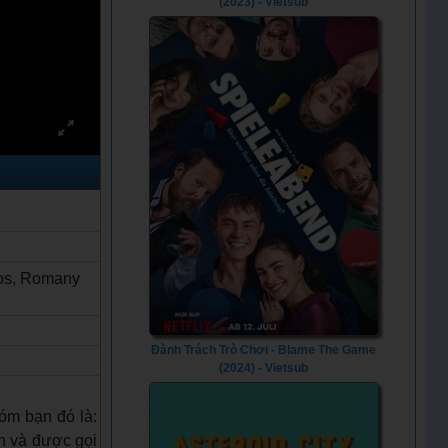
(2023) - Vietsub
tos, Romany
Đành Trách Trò Chơi - Blame The Game
(2024) - Vietsub
óm bạn đó là:
n và được gọi