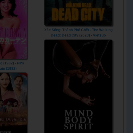
Xác Sống: Thành Phố Chết - The Walking
Dead: Dead City (2023) - Vietsub
 (1982) - Pink
ain (1982)