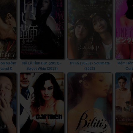
 Con bướm
Nô Lệ Tình Dục (2013) -
Tri Kỷ (2023) - Soulmate
Rèm Hồng
Legend &
Sweet Whip (2013)
(2023)
Curt
2023)