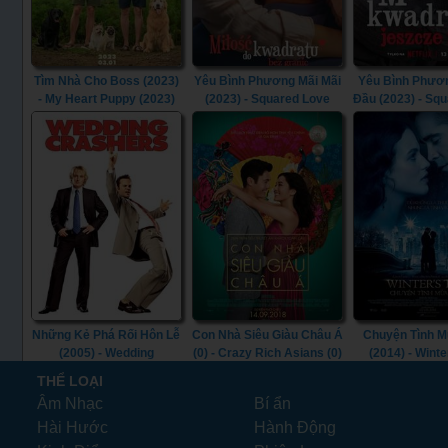
Tìm Nhà Cho Boss (2023)
Yêu Bình Phương Mãi Mãi
Yêu Bình Phươn
- My Heart Puppy (2023)
(2023) - Squared Love
Đầu (2023) - Sq
Everlasting (2023)
All Over Agai
Những Kẻ Phá Rối Hôn Lễ
Con Nhà Siêu Giàu Châu Á
Chuyện Tình 
(2005) - Wedding
(0) - Crazy Rich Asians (0)
(2014) - Winte
Crashers (2005)
(2014)
THỂ LOẠI
Âm Nhạc
Bí ẩn
Hài Hước
Hành Động