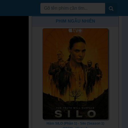
PHIM NGẪU NHIÊN
Hầm SILO (Phần 1) - Silo (Season 1)