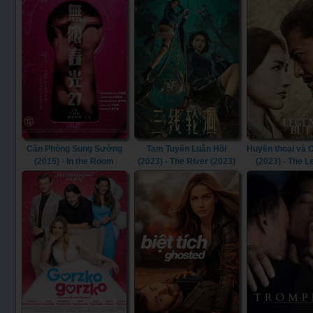
Căn Phòng Sung Sướng
Tam Tuyến Luân Hồi
Huyền thoại và
(2015) - In the Room
(2023) - The River (2023)
(2023) - The 
(2015)
Butterfly (