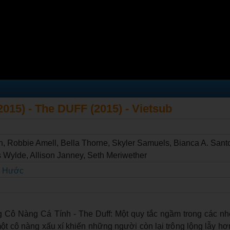
015) - The DUFF (2015) - Vietsub
, Robbie Amell, Bella Thorne, Skyler Samuels, Bianca A. San
 Wylde, Allison Janney, Seth Meriwether
i Hước
Cô Nàng Cá Tính - The Duff: Một quy tắc ngầm trong các nh
t cô nàng xấu xí khiến những người còn lại trông lộng lẫy hơ