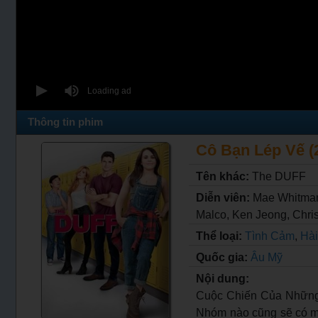
Thông tin phim
Cô Bạn Lép Vế (2
Tên khác:
The DUFF
Diễn viên:
Mae Whitman
Malco, Ken Jeong, Chris
Thể loại:
Tình Cảm
,
Hà
Quốc gia:
Âu Mỹ
Nội dung:
Cuộc Chiến Của Những 
Nhóm nào cũng sẽ có mộ