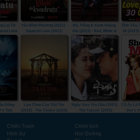
g Lại Từ
Yêu Bình Phương (2021) -
Đỏ, Trắng & Xanh Hoàng
Tình Yêu, 
uared Love
Squared Love (2021)
Gia (2023) - Red, White &
30 (2023)
n (2023)
Royal Blue (2023)
30 Ca
Mùa Đông
Lựa Chọn Của Trái Tim
Ngày Xưa Yêu Dấu (2003)
Cô Ấy Là 
r's Tale
(2016) - The Choice (2016)
- The Classic (2003)
She's t
Chiến Tranh
Chính kịch
Hình Sự
Học Đường