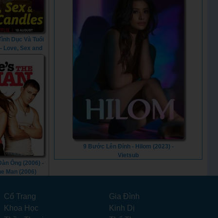
Tình Dục Và Tuổi
 - Love, Sex and
ndles (2023)
9 Bước Lên Đỉnh - Hilom (2023) -
Vietsub
Đàn Ông (2006) -
he Man (2006)
Cổ Trang
Gia Đình
Khoa Học
Kinh Dị