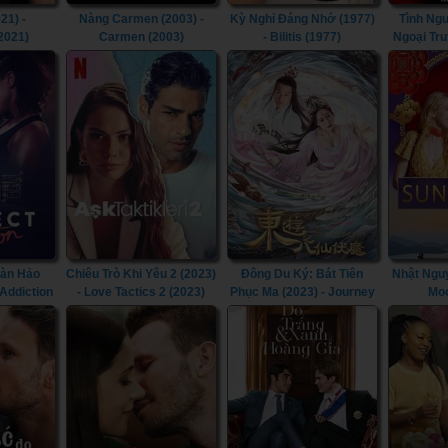
21) -
Nàng Carmen (2003) -
Kỳ Nghỉ Đáng Nhớ (1977)
Tình Ng
2021)
Carmen (2003)
- Bilitis (1977)
Ngoại Tru
Noi: More
oàn Hảo
Chiêu Trò Khi Yêu 2 (2023)
Đông Du Ký: Bát Tiên
Nhật Nguy
 Addiction
- Love Tactics 2 (2023)
Phục Ma (2023) - Journey
Moo
To The East: The Eight
Immortals (2023)