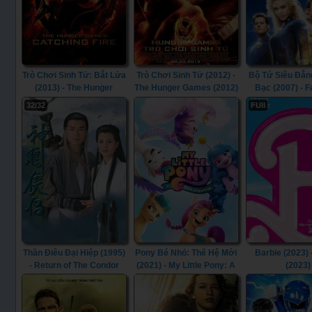
Trò Chơi Sinh Tử: Bắt Lửa
Trò Chơi Sinh Tử (2012) -
Bộ Tứ Siêu Đẳn
(2013) - The Hunger
The Hunger Games (2012)
Bạc (2007) - F
Games: Catching Fire
Four: Rise of t
32/32
FUll
(2013)
Surfer (2
Thần Điêu Đại Hiệp (1995)
Pony Bé Nhỏ: Thế Hệ Mới
Barbie (2023) 
- Return of The Condor
(2021) - My Little Pony: A
(2023)
Heroes (1995)
New Generation (2021)