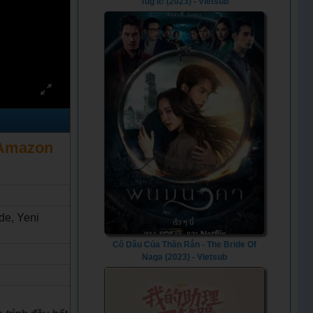
Tug It! (2023) - Vietsub
e Amazon
de, Yeni
Cô Dâu Của Thần Rắn - The Bride Of
Naga (2023) - Vietsub