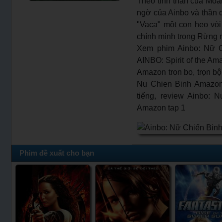
Theo tinh thần của Moa
ngờ của Ainbo và thần d
"Vaca" một con heo vòi
chính mình trong Rừng 
Xem phim Ainbo: Nữ C
AINBO: Spirit of the Am
Amazon tron bo, trọn bộ
Nu Chien Binh Amazon 
tiếng, review Ainbo: 
Amazon tap 1
Phim đề xuất cho bạn