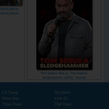
2023) (2023) -
(2023) (2023)
Tom Segura: Búa tạ - Tom Segura:
Sledgehammer (2023) - Vietsub
Cổ Trang
Gia Đình
Khoa Học
Kinh Dị
Thần Thoại
Thể Thao