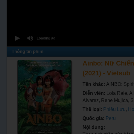
Thông tin phim
Ainbo: Nữ Chiến
(2021) - Vietsub
Tên khác:
AINBO: Spiri
Diễn viên:
Lola Raie, A
Alvarez, Rene Mujica, S
Thể loại:
Phiêu Lưu
,
Ho
Quốc gia:
Peru
Nội dung: