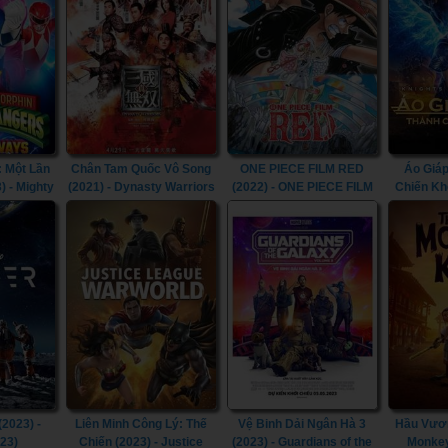
 Một Lần
Chân Tam Quốc Vô Song
ONE PIECE FILM RED
Áo Giáp
) - Mighty
(2021) - Dynasty Warriors
(2022) - ONE PIECE FILM
Chiến Kh
Rangers:
(2021)
RED (2022)
Knights
 (2023)
(2023) -
Liên Minh Công Lý: Thế
Vệ Binh Dải Ngân Hà 3
Hầu Vươn
023)
Chiến (2023) - Justice
(2023) - Guardians of the
Monkey