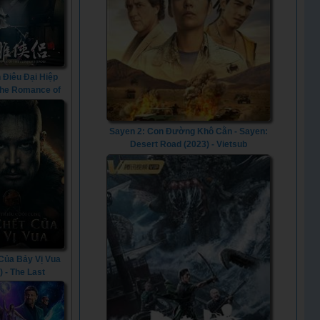
 Điêu Đại Hiệp
 The Romance of
r Heroes (2014)
Sayen 2: Con Đường Khô Cằn - Sayen:
Desert Road (2023) - Vietsub
 Của Bảy Vị Vua
) - The Last
: Seven Kings
 Die (2023)