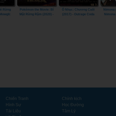
Bé Rừng
Pokémon the Movie: Bí
Ô Nhục: Chương Cuối
Nimona (
 Mowgli:
Mật Rừng Rậm (2020) -
(2017) - Outrage Coda
Nimona 
 Jungle
Pokémon the Movie:
(2017)
Secrets of the Jungle
(2020)
Chiến Tranh
Chính kịch
Hình Sự
Học Đường
Tài Liệu
Tâm Lý