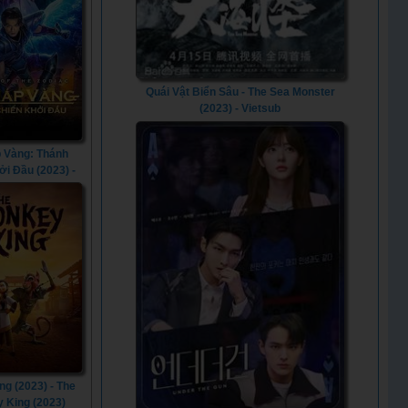
Quái Vật Biển Sâu - The Sea Monster
(2023) - Vietsub
 Vàng: Thánh
ởi Đầu (2023) -
 of the Zodiac
(2023)
g (2023) - The
 King (2023)