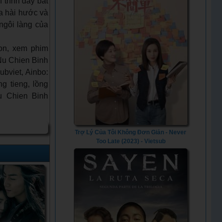
trình đầy bất
a hài hước và
ngôi làng của
on, xem phim
 Nu Chien Binh
ubviet, Ainbo:
g tieng, lồng
Nu Chien Binh
Trợ Lý Của Tôi Không Đơn Giản - Never
Too Late (2023) - Vietsub