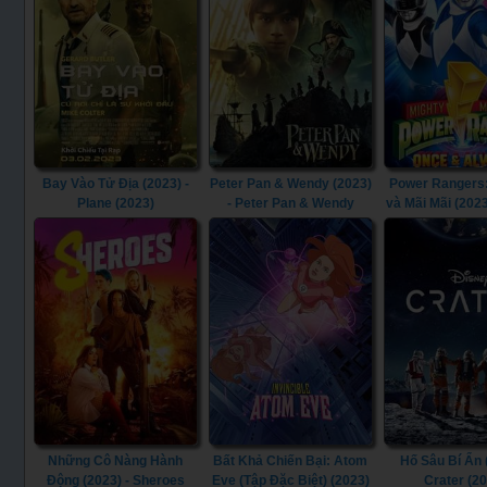
Bay Vào Tử Địa (2023) -
Peter Pan & Wendy (2023)
Power Rangers:
Plane (2023)
- Peter Pan & Wendy
và Mãi Mãi (2023
(2023)
Morphin Power 
Once & Always
Những Cô Nàng Hành
Bất Khả Chiến Bại: Atom
Hố Sâu Bí Ẩn 
Động (2023) - Sheroes
Eve (Tập Đặc Biệt) (2023)
Crater (2