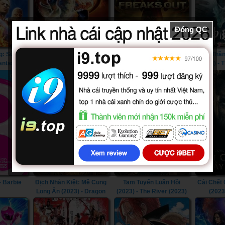
Đóng QC
g: Sứ Giả
Bộ Tứ Siêu Đẳng (2005) -
Kỳ Dị (2021) - Freaks Out
Tân Thần
antastic
Fantastic Four (2005)
(2021)
(2014) -
he Silver
the Condo
007)
- Barbie
Địch Nhân Kiệt: Mê Cung
Tam Tuyến Luân Hồi
Cái Chết
Long Ẩn (2023) - Dragon
(2023) - The River (2023)
(2023
Hidden In A Mysterious
Kingdom
Hole (2023)
Must