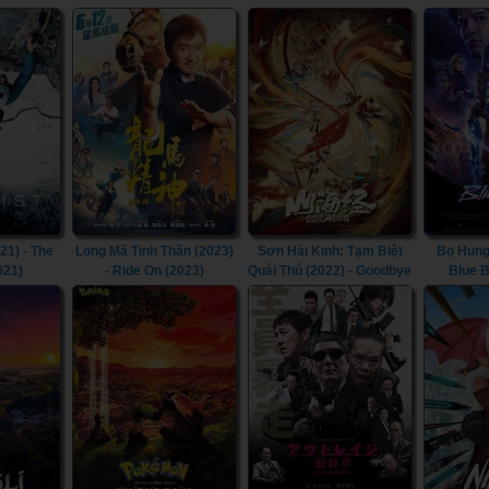
League: Warworld (2023)
Galaxy Volume 3 (2023)
21) - The
Long Mã Tinh Thần (2023)
Sơn Hải Kinh: Tạm Biệt
Bọ Hung
021)
- Ride On (2023)
Quái Thú (2022) - Goodbye
Blue B
Monster (2022)