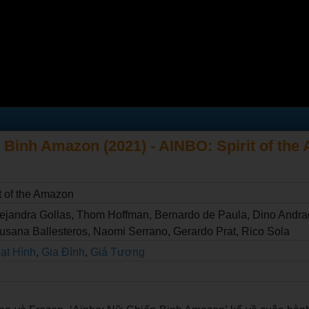
 Binh Amazon (2021) - AINBO: Spirit of th
t of the Amazon
lejandra Gollas, Thom Hoffman, Bernardo de Paula, Dino Andra
usana Ballesteros, Naomi Serrano, Gerardo Prat, Rico Sola
ạt Hình
,
Gia Đình
,
Giả Tượng