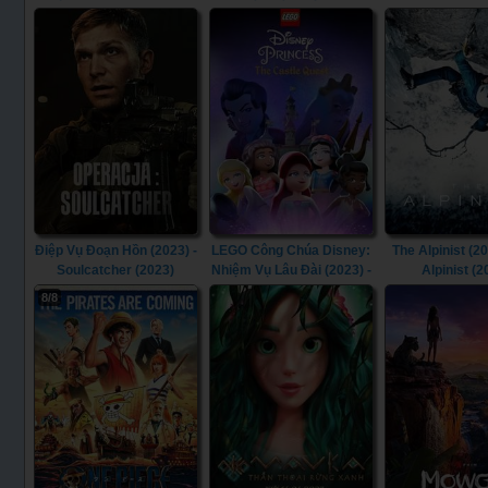
(2023)
- Invincible: Atom Eve
(2023)
Điệp Vụ Đoạn Hồn (2023) -
LEGO Công Chúa Disney:
The Alpinist (20
Soulcatcher (2023)
Nhiệm Vụ Lâu Đài (2023) -
Alpinist (2
LEGO Disney Princess:
8/8
The Castle Quest (2023)