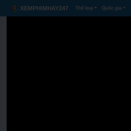
XEMPHIMHAY247
Thể loại
Quốc gia