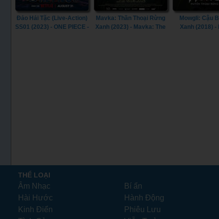
Đảo Hải Tặc (Live-Action)
Mavka: Thần Thoại Rừng
Mowgli: Cậu 
SS01 (2023) - ONE PIECE -
Xanh (2023) - Mavka: The
Xanh (2018) -
Live Action SS1 (2023)
Forest Song (2023)
Legend of the
(2018)
THỂ LOẠI
Âm Nhạc
Bí ẩn
Hài Hước
Hành Động
Kinh Điển
Phiêu Lưu