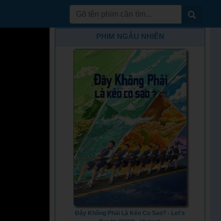
PHIM NGẪU NHIÊN
Đây Không Phải Là Kéo Co Sao? - Let's