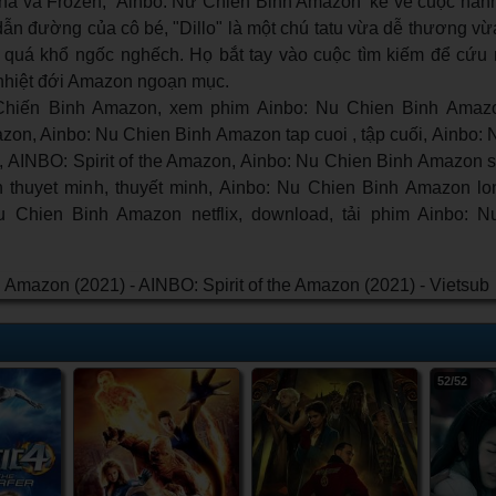
na và Frozen, ‘Ainbo: Nữ Chiến Binh Amazon’ kể về cuộc hành 
ẫn đường của cô bé, "Dillo" là một chú tatu vừa dễ thương vừ
 quá khổ ngốc nghếch. Họ bắt tay vào cuộc tìm kiếm để cứu 
nhiệt đới Amazon ngoạn mục.
hiến Binh Amazon, xem phim Ainbo: Nu Chien Binh Amaz
azon, Ainbo: Nu Chien Binh Amazon tap cuoi , tập cuối, Ainbo:
, AINBO: Spirit of the Amazon, Ainbo: Nu Chien Binh Amazon s
thuyet minh, thuyết minh, Ainbo: Nu Chien Binh Amazon lon
Nu Chien Binh Amazon netflix, download, tải phim Ainbo: 
52/52