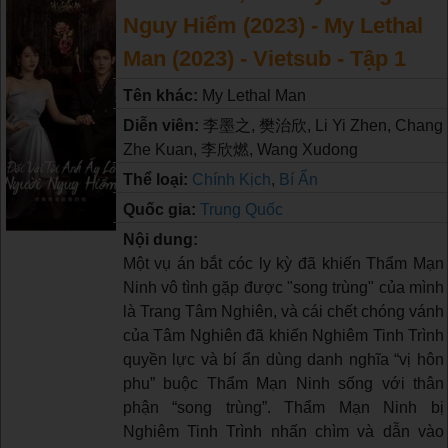
Nguy Hiểm (2023) - My Lethal
Man (2023) - Vietsub - Tập 1
Tên khác:
My Lethal Man
Diễn viên:
李墨之, 樊治欣, Li Yi Zhen, Chang
Zhe Kuan, 李欣燃, Wang Xudong
Thể loại:
Chính Kịch
,
Bí Ẩn
Quốc gia:
Trung Quốc
Nội dung:
Một vụ án bắt cóc ly kỳ đã khiến Thẩm Mạn
Ninh vô tình gặp được "song trùng" của mình
là Trang Tâm Nghiên, và cái chết chóng vánh
của Tâm Nghiên đã khiến Nghiêm Tinh Trình
quyền lực và bí ẩn dùng danh nghĩa “vị hôn
phu” buộc Thẩm Mạn Ninh sống với thân
phận “song trùng”. Thẩm Mạn Ninh bị
Nghiêm Tinh Trình nhấn chìm và dẫn vào