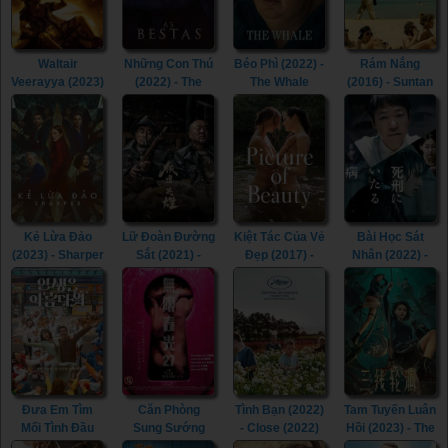
Waltair
Những Con Thú
Béo Phì (2022) -
Rám Nắng
Veerayya (2023)
(2022) - The
The Whale
(2016) - Suntan
- Waltair
Beasts (2022)
(2022)
(2016)
Veerayya (2023)
Kẻ Lừa Đảo
Lữ Đoàn Đường
Kiệt Tác Của Vẻ
Bài Học Sát
(2023) - Sharper
Sắt (2021) -
Đẹp (2017) -
Nhân (2022) -
(2023)
Railway Heroes
Picture of
Lesson in
(2021)
Beauty (2017)
Murder (2022)
Đưa Em Tìm
Căn Phòng
Tình Bạn (2022)
Tam Tuyến Luân
Mối Tình Đầu
Sung Sướng
- Close (2022)
Hồi (2023) - The
(2022) - Life Is
(2015) - In the
River (2023)