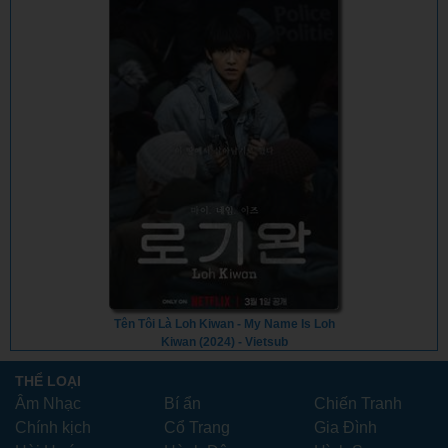
Tên Tôi Là Loh Kiwan - My Name Is Loh
Kiwan (2024) - Vietsub
THỂ LOẠI
Âm Nhạc
Bí ẩn
Chiến Tranh
Chính kịch
Cổ Trang
Gia Đình