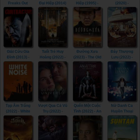
Freaks Out
Đại Hiệp (2014)
Hiệp (1995) -
(2020) -
(2021)
- The Romance
Return of The
Spinning Out
of the Condor
Condor Heroes
(2020)
Heroes (2014)
(1995)
Giải Cứu Gia
Tuổi Trẻ Huy
Đường Xưa
Đáy Thượng
Đình (2013) -
Hoàng (2022) -
(2023) - The Old
Lưu (2022) -
The Contractor
The Fabelmans
Way (2023)
Triangle of
(2013)
(2022)
Sadness (2022)
Tạp Âm Trắng
Vượt Qua Cả Vũ
Quên Một Cuộc
Nữ Danh Ca
(2022) - White
Trụ (2022) -
Tình (2022) - An
Huyền Thoại
Noise (2022)
Beyond the
Affair to Forget
(2022) - Whitney
Universe (2022)
(2022)
Houston: I
Wanna Dance
with Somebody
(2022)