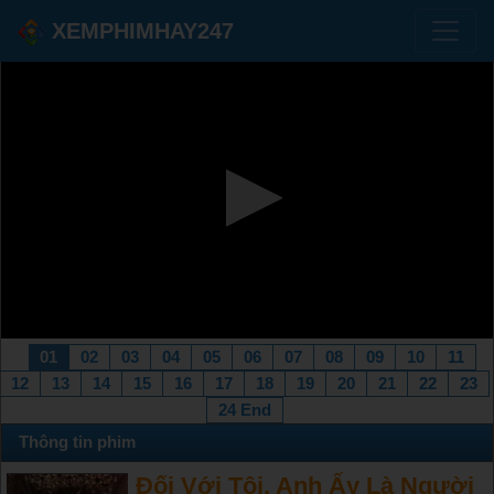
XEMPHIMHAY247
01
02
03
04
05
06
07
08
09
10
11
12
13
14
15
16
17
18
19
20
21
22
23
24 End
Thông tin phim
Đối Với Tôi, Anh Ấy Là Người