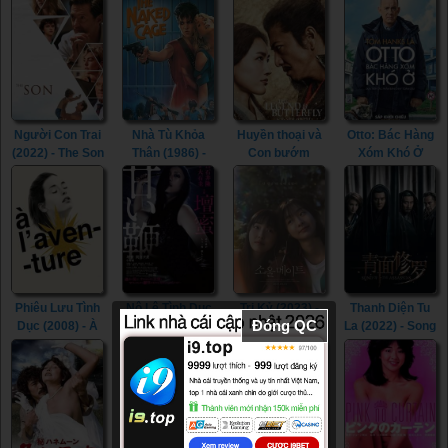
Beautiful (2022)
Room (2015)
Người Con Trai
Nhà Tù Khỏa
Huyền thoại và
Otto: Bác Hàng
(2022) - The Son
Thân (1986) -
Con bướm
Xóm Khó Ở
(2022)
The Naked
(2023) - The
(2022) - A Man
Cage (1986)
Legend &
Called Otto
Butterfly (2023)
(2022)
Phiêu Lưu Tình
Nô Lệ Tình Dục
Tri Kỷ (2023) -
Thanh Diện Tu
Đóng QC
Dục (2008) - À
(2013) - Sweet
Soulmate (2023)
La (2022) - Song
l’aventure
Whip (2013)
of the
(2008)
Assassins
(2022)