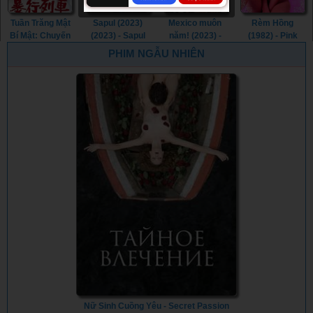
Tuần Trăng Mật
Sapul (2023)
Mexico muôn
Rèm Hồng
Bí Mật: Chuyến
(2023) - Sapul
năm! (2023) -
(1982) - Pink
Tàu Cưỡng
(2023) (2023)
¡Que Viva
Curtain (1982)
PHIM NGẪU NHIÊN
Hiếp (1977) -
México! (2023)
Secret
Honeymoon:
Assault Train
(1977)
Nữ Sinh Cuồng Yêu - Secret Passion