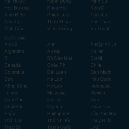
Hài Hước
Hành Động
Hình Sự
Học Đường
Khoa Học
Kinh Dị
Kinh Điển
Phiêu Lưu
Tài Liệu
Tâm Lý
Thần Thoại
Thể Thao
Tình Cảm
Viễn Tưởng
Võ Thuật
QUỐC GIA
Ấn Độ
Anh
Ả Rập Xê Út
Argentina
Âu Mỹ
Ba lan
Bỉ
Bồ Đào Nha
Brazil
Canada
Châu Phi
Chile
Colombia
Đài Loan
Đan Mạch
Đức
Hà Lan
Hàn Quốc
Hồng Kông
Hy Lạp
Indonesia
Ireland
Malaysia
Mexico
Nam Phi
Na Uy
Nga
Nhật Bản
Nigeria
Phần Lan
Pháp
Philippines
Tây Ban Nha
Thái Lan
Thổ Nhĩ Kỳ
Thụy Điển
Thụy Sĩ
Trung Quốc
UAE