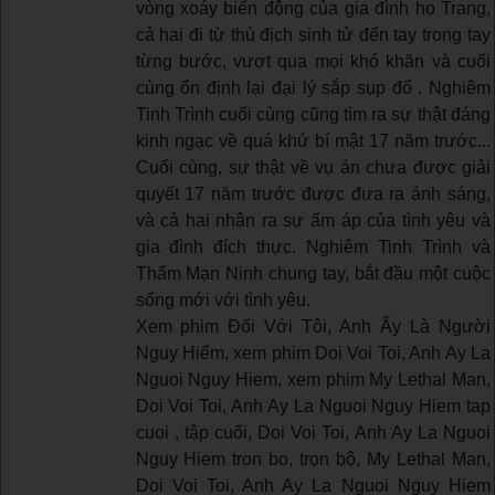
vòng xoáy biến động của gia đình họ Trang,
cả hai đi từ thù địch sinh tử đến tay trong tay
từng bước, vượt qua mọi khó khăn và cuối
cùng ổn định lại đại lý sắp sụp đổ . Nghiêm
Tinh Trình cuối cùng cũng tìm ra sự thật đáng
kinh ngạc về quá khứ bí mật 17 năm trước...
Cuối cùng, sự thật về vụ án chưa được giải
quyết 17 năm trước được đưa ra ánh sáng,
và cả hai nhận ra sự ấm áp của tình yêu và
gia đình đích thực. Nghiêm Tinh Trình và
Thẩm Mạn Ninh chung tay, bắt đầu một cuộc
sống mới với tình yêu.
Xem phim Đối Với Tôi, Anh Ấy Là Người
Nguy Hiểm, xem phim Doi Voi Toi, Anh Ay La
Nguoi Nguy Hiem, xem phim My Lethal Man,
Doi Voi Toi, Anh Ay La Nguoi Nguy Hiem tap
cuoi , tập cuối, Doi Voi Toi, Anh Ay La Nguoi
Nguy Hiem tron bo, trọn bộ, My Lethal Man,
Doi Voi Toi, Anh Ay La Nguoi Nguy Hiem