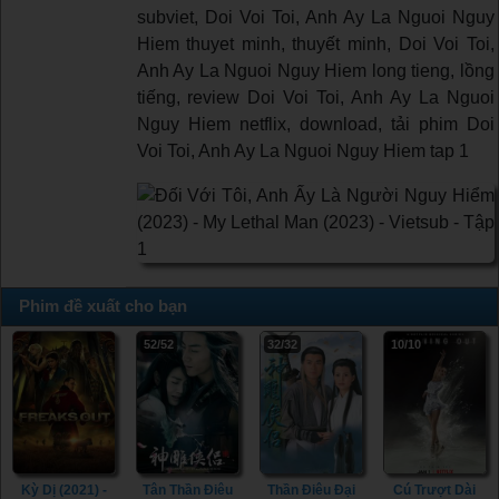
subviet, Doi Voi Toi, Anh Ay La Nguoi Nguy
Hiem thuyet minh, thuyết minh, Doi Voi Toi,
Anh Ay La Nguoi Nguy Hiem long tieng, lồng
tiếng, review Doi Voi Toi, Anh Ay La Nguoi
Nguy Hiem netflix, download, tải phim Doi
Voi Toi, Anh Ay La Nguoi Nguy Hiem tap 1
Phim đề xuất cho bạn
52/52
32/32
10/10
Kỳ Dị (2021) -
Tân Thần Điêu
Thần Điêu Đại
Cú Trượt Dài