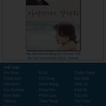
Hãy Nói Với Anh Rằng Em Yêu Anh - Tell
Me That You Love Me (2023) - Vietsub
THỂ LOẠI
Âm Nhạc
Bí ẩn
Chiến Tranh
Chính kịch
Cổ Trang
Gia Đình
Hài Hước
Hành Động
Hình Sự
Học Đường
Khoa Học
Kinh Dị
Kinh Điển
Phiêu Lưu
Tài Liệu
Tâm Lý
Thần Thoại
Thể Thao