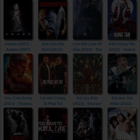
Awake (2007) -
Giải Cứu Gia
Con Mắt Lam Vô
Đêm Hung Tàn
Awake (2007)
Đình (2013) -
Hồn (2022) - The
(2022) - Violent
The Contractor
Pale Blue Eye
Night (2022)
(2013)
(2022)
Sức Chịu Đựng
Cái Giá Chúng
Kẻ Lừa Đảo
Bài Học Sát
(2023) - Thunivu
Ta Phải Trả
(2023) - Sharper
Nhân (2022) -
(2023)
(2023) - The
(2023)
Lesson in
Price We Pay
Murder (2022)
(2023)