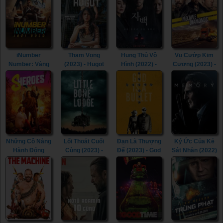
iNumber
Tham Vọng
Hung Thủ Vô
Vụ Cướp Kim
Number: Vàng
(2023) - Hugot
Hình (2022) -
Cương (2023) -
Johannesburg
(2023)
Confession
Mojave
(2023) -
(2022)
Diamonds
iNumber
(2023)
Number: Jozi
Gold (2023)
Những Cô Nàng
Lối Thoát Cuối
Đạn Là Thượng
Ký Ức Của Kẻ
Hành Động
Cùng (2023) -
Đế (2023) - God
Sát Nhân (2022)
(2023) -
Little Bone
Is a Bullet
- Memory (2022)
Sheroes (2023)
Lodge (2023)
(2023)