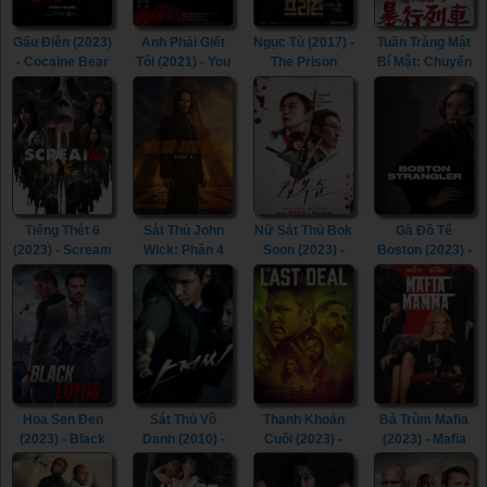
Gấu Điên (2023)
Anh Phải Giết
Ngục Tù (2017) -
Tuần Trăng Mật
- Cocaine Bear
Tôi (2021) - You
The Prison
Bí Mật: Chuyến
(2023)
Have To Kill Me
(2017)
Tàu Cưỡng
(2021)
Hiếp (1977) -
Secret
Honeymoon:
Assault Train
(1977)
Tiếng Thét 6
Sát Thủ John
Nữ Sát Thủ Bok
Gã Đồ Tể
(2023) - Scream
Wick: Phần 4
Soon (2023) -
Boston (2023) -
VI (2023)
(2023) - John
Kill Boksoon
Boston
Wick: Chapter 4
(2023)
Strangler (2023)
(2023)
Hoa Sen Đen
Sát Thủ Vô
Thanh Khoản
Bà Trùm Mafia
(2023) - Black
Danh (2010) -
Cuối (2023) -
(2023) - Mafia
Lotus (2023)
The Man from
The Last Deal
Mamma (2023)
Nowhere (2010)
(2023)