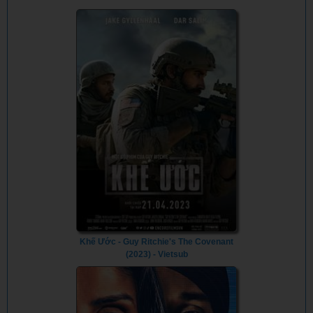
Khế Ước - Guy Ritchie's The Covenant
(2023) - Vietsub