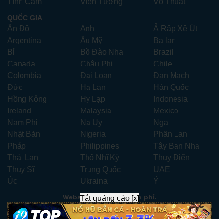
Tình Cảm
Viễn Tưởng
Võ Thuật
QUỐC GIA
Ấn Độ
Anh
Ả Rập Xê Út
Argentina
Âu Mỹ
Ba lan
Bỉ
Bồ Đào Nha
Brazil
Canada
Châu Phi
Chile
Colombia
Đài Loan
Đan Mạch
Đức
Hà Lan
Hàn Quốc
Hồng Kông
Hy Lạp
Indonesia
Ireland
Malaysia
Mexico
Nam Phi
Na Uy
Nga
Nhật Bản
Nigeria
Phần Lan
Pháp
Philippines
Tây Ban Nha
Thái Lan
Thổ Nhĩ Kỳ
Thụy Điển
Thụy Sĩ
Trung Quốc
UAE
Úc
Ukraina
Ý
Website xem phim miễn phí.
Tắt quảng cáo [x]
Liên hệ:
xemphimhay247.com@gmail.com
- Telegram:
ad247