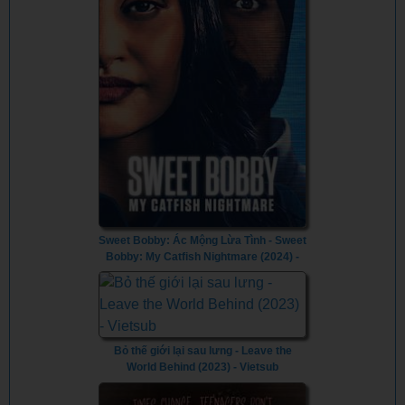
Sweet Bobby: Ác Mộng Lừa Tình - Sweet
Bobby: My Catfish Nightmare (2024) -
Vietsub
Bỏ thế giới lại sau lưng - Leave the
World Behind (2023) - Vietsub