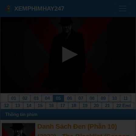
XEMPHIMHAY247
01
02
03
04
05
06
07
08
09
10
11
12
13
14
15
16
17
18
19
20
21
22 End
Thông tin phim
Danh Sách Đen (Phần 10)