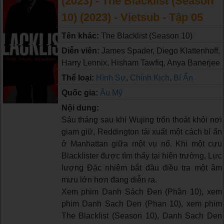
(2023) - The Blacklist (Season
10) (2023) - Vietsub - Tập 05
Tên khác:
The Blacklist (Season 10)
Diễn viên:
James Spader, Diego Klattenhoff,
Harry Lennix, Hisham Tawfiq, Anya Banerjee
Thể loại:
Hình Sự
,
Chính Kịch
,
Bí Ẩn
Quốc gia:
Âu Mỹ
Nội dung:
Sáu tháng sau khi Wujing trốn thoát khỏi nơi
giam giữ, Reddington tái xuất một cách bí ẩn
ở Manhattan giữa một vụ nổ. Khi một cựu
Blacklister được tìm thấy tại hiện trường, Lực
lượng Đặc nhiệm bắt đầu điều tra một âm
mưu lớn hơn đang diễn ra.
Xem phim Danh Sách Đen (Phần 10), xem
phim Danh Sach Den (Phan 10), xem phim
The Blacklist (Season 10), Danh Sach Den