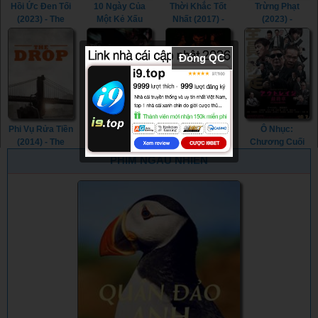
Hồi Ức Đen Tối
10 Ngày Của
Thời Khắc Tốt
Trừng Phạt
(2023) - The
Một Kẻ Xấu
Nhất (2017) -
(2023) -
Machine (2023)
(2023) - 10 Days
Good Time
Retribution
of a Bad Man
(2017)
(2023)
Đóng QC
(2023)
Phi Vụ Rửa Tiền
Tốc Độ Kinh
Ngôi Mộ Hờ (0) -
Ô Nhục:
(2014) - The
Hoàng (2012) -
Shallow Grave
Chương Cuối
Drop (2014)
Premium Rush
(0)
(2017) - Outrage
PHIM NGẪU NHIÊN
(2012)
Coda (2017)