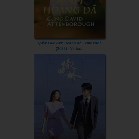
Quần Đảo Anh Hoang Dã - Wild Isles
(2023) - Vietsub