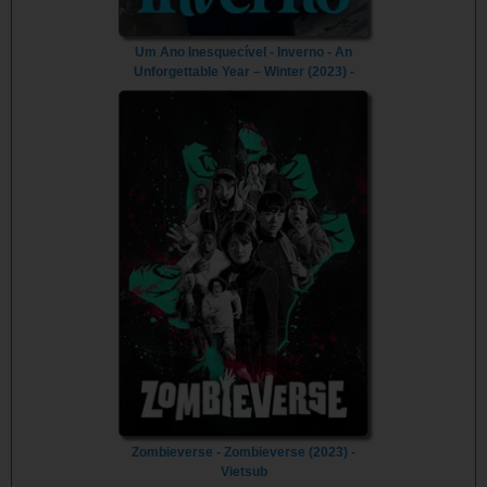
Um Ano Inesquecível - Inverno - An
Unforgettable Year – Winter (2023) -
Vietsub
Zombieverse - Zombieverse (2023) -
Vietsub