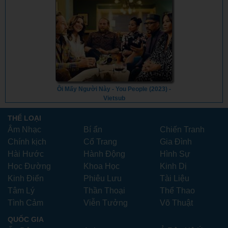
Ôi Mấy Người Này - You People (2023) -
Vietsub
THỂ LOẠI
Âm Nhạc
Bí ẩn
Chiến Tranh
Chính kịch
Cổ Trang
Gia Đình
Hài Hước
Hành Động
Hình Sự
Học Đường
Khoa Học
Kinh Dị
Kinh Điển
Phiêu Lưu
Tài Liệu
Tâm Lý
Thần Thoại
Thể Thao
Tình Cảm
Viễn Tưởng
Võ Thuật
QUỐC GIA