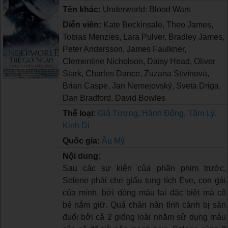
Tên khác:
Underworld: Blood Wars
Diễn viên:
Kate Beckinsale, Theo James,
Tobias Menzies, Lara Pulver, Bradley James,
Peter Andersson, James Faulkner,
Clementine Nicholson, Daisy Head, Oliver
Stark, Charles Dance, Zuzana Stivínová,
Brian Caspe, Jan Nemejovský, Sveta Driga,
Dan Bradford, David Bowles
Thể loại:
Giả Tượng
,
Hành Động
,
Tâm Lý
,
Kinh Dị
Quốc gia:
Âu Mỹ
Nội dung:
Sau các sự kiện của phần phim trước,
Selene phải che giấu tung tích Eve, con gái
của mình, bởi dòng máu lai đặc biệt mà cô
bé nắm giữ. Quá chán nản tình cảnh bị săn
đuổi bởi cả 2 giống loài nhằm sử dụng máu