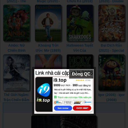
(2021) - The
Magic (2020) -
Chưa Kể (2018)
(2020) - Double
Green Knight
Upside-Down
- Cinderella and
World (2020)
(2021)
Magic (2020)
the Secret
Prince (2018)
Ainbo: Nữ
Khoảng Trời
Halloween Tuyệt
Đại Dịch Rắn
Chiến Binh
Ước Mơ (1989)
Vời Của
(2021) - Special
Amazon (2021) -
- Field of
Sharkdog
Police and
AINBO: Spirit of
Dreams (1989)
(2021) -
Snake Revenge
the Amazon
Sharkdog's
(2021)
(2021)
Fintastic
Đóng QC
Halloween
(2021)
Thế Giới Ngầm:
Akhirat: Một
Phân Thân
Igor (2008) - Igor
Trận Chiến Đẫm
Chuyện Tình
(2012) - Holy
(2008)
Máu (2016) -
(2021) - Akhirat:
Motors (2012)
PHIM NGẪU NHIÊN
Underworld:
A Love Story
Blood Wars
(2021)
(2016)