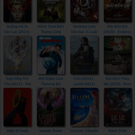
King (2020)
Hoàng Hà Dị
Hành Trình Đến
Gintama Linh
Mãi Bên Em
Văn Lục (2023) -
Thung Lũng
hồn bạc 2: Luật
(2020) - Endless
Mysterious
Cấm (2018) -
lệ đặt ra là để
(2020)
Case In River
Journey to the
phá bỏ (2018) -
(2023)
Forbidden
Gintama 2:
Valley (2018)
Rules are Made
to be Broken
(2018)
Ngũ Hiệp Trừ
Một Ngày Làm
Cừu (2021) -
Đại Dịch Thây
Yêu (2017) - The
Thượng Đế
Lamb (2021)
Ma (2019) - Ever
Thousand
(2003) - Bruce
After (2019)
Faces of Dunjia
Almighty (2003)
(2017)
Hiệp Sĩ Xanh
Upside-Down
Lọ Lem: Chuyện
Hành Trình