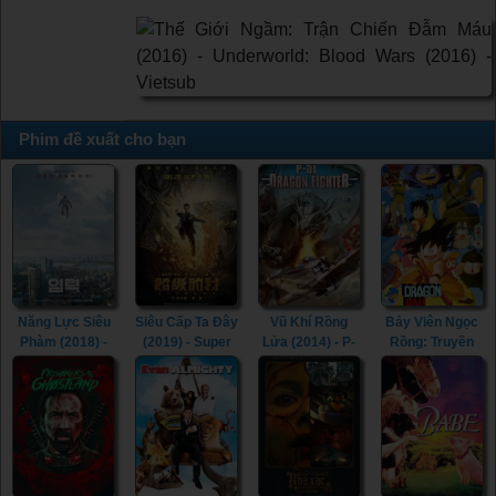
Phim đề xuất cho bạn
Năng Lực Siêu
Siêu Cấp Ta Đây
Vũ Khí Rồng
Bảy Viên Ngọc
Phàm (2018) -
(2019) - Super
Lửa (2014) - P-
Rồng: Truyền
Psychokinesis
Me (2019)
51 Dragon
Thuyết Shenron
(2018)
Fighter (2014)
(1986) - Dragon
Ball: Curse of
the Blood
Rubies (1986)