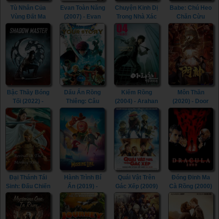
Tù Nhân Của
Evan Toàn Năng
Chuyện Kinh Dị
Babe: Chú Heo
Vùng Đất Ma
(2007) - Evan
Trong Nhà Xác
Chăn Cừu
Quái (2021) -
Almighty (2007)
(2019) - The
(1995) - Babe
Prisoners of the
Mortuary
(1995)
Ghostland
Collection
(2021)
(2019)
Bậc Thầy Bóng
Dấu Ấn Rồng
Kiếm Rồng
Môn Thần
Tối (2022) -
Thiêng: Câu
(2004) - Arahan
(2020) - Door
Shadow Master
Chuyện Của
(2004)
Gods (2020)
(2022)
Bạn (2019) -
Dragon Quest
Your Story
(2019)
Đại Thánh Tái
Hành Trình Bí
Quái Vật Trên
Đóng Đinh Ma
Sinh: Đấu Chiến
Ẩn (2019) -
Gác Xếp (2009)
Cà Rồng (2000)
Nghịch Thiên
Missing Link
- Aliens in the
- Dracula 2000
(2020) - Revival
(2019)
Attic (2009)
(2000)
Of The Monkey