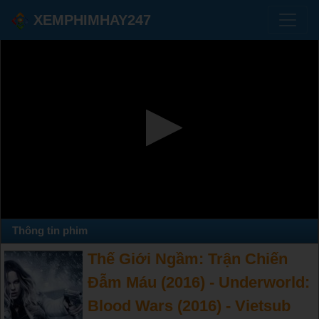
XEMPHIMHAY247
Thông tin phim
Thế Giới Ngầm: Trận Chiến
Đẫm Máu (2016) - Underworld:
Blood Wars (2016) - Vietsub