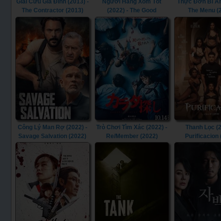
Giải Cứu Gia Đình (2013) -
Người Hàng Xóm Tốt
Thực Đơn Bí Ẩn
The Contractor (2013)
(2022) - The Good
The Menu (
Neighbor (2022)
Công Lý Man Rợ (2022) -
Trò Chơi Tìm Xác (2022) -
Thanh Lọc (2
Savage Salvation (2022)
Re/Member (2022)
Purificacion