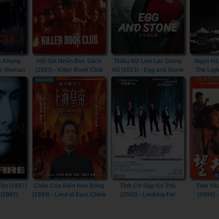
a Khung
Hội Sát Nhân Đọc Sách
Thiếu Nữ Lưu Lạc Giang
Ngọn Hải
he Woman
(2023) - Killer Book Club
Hồ (2023) - Egg and Stone
The Lig
 (2021)
(2023)
(Girl's Jiang Hu) (2023)
ân (1987)
Chúa Của Biển Hoa Đông
Tình Cờ Gặp Kẻ Thù
Tình Yê
 (1987)
(1993) - Lord of East China
(2003) - Looking For
(1990) 
Sea (1993)
Mister Perfect (2003)