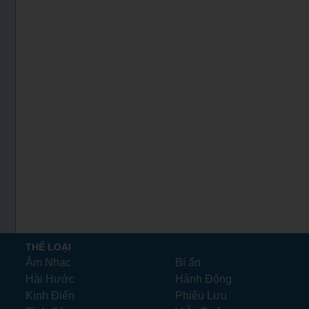
THỂ LOẠI
Âm Nhạc
Bí ẩn
Hài Hước
Hành Động
Kinh Điển
Phiêu Lưu