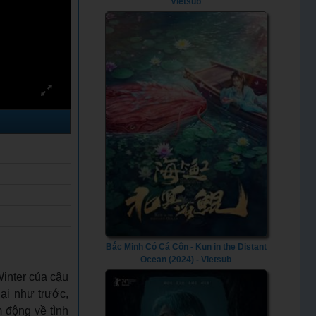
Vietsub
Bắc Minh Có Cá Côn - Kun in the Distant
Ocean (2024) - Vietsub
Winter của cậu
lại như trước,
 động về tình