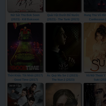
Nữ Sát Thủ Bok Soon
Quái Vật Dưới Bể Nước
Hung Thủ Vô Hìn
(2023) - Kill Boksoon
(2023) - The Tank (2023)
Confession 
(2023)
Thời Khắc Tốt Nhất (2017)
Ác Quỷ Ma Sơ 2 (2023) -
Vũ Nữ Thoát Y 
- Good Time (2017)
The Nun 2 (2023)
Suki (20
38/38 Tập