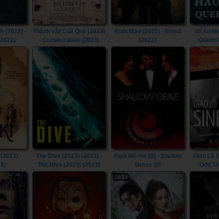
h (2022) -
Thánh Vật Của Quỷ (2023)
Khát Máu (2022) - Blood
Bí Ẩn M
(2022)
- Consecration (2023)
(2022)
Queen 
Hauntin
Ma
(2023) -
The Dive (2023) (2023) -
Ngôi Mộ Hờ (0) - Shallow
Giao Lộ S
23)
The Dive (2023) (2023)
Grave (0)
Odd Th
24/24