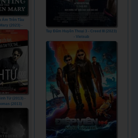
a Ám Trên Tàu
Mary (2023) -
g of the Queen
Tay Đấm Huyền Thoại 3 - Creed III (2023)
ry (2023)
- Vietsub
inh Tử (2013) -
omas (2013)