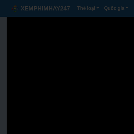
XEMPHIMHAY247
Thể loại
Quốc gia