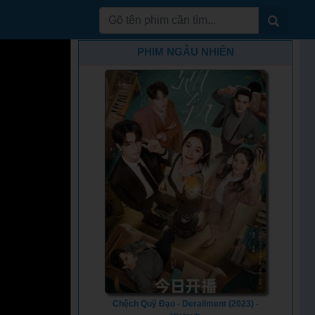
PHIM NGẪU NHIÊN
Chệch Quỹ Đạo - Derailment (2023) -