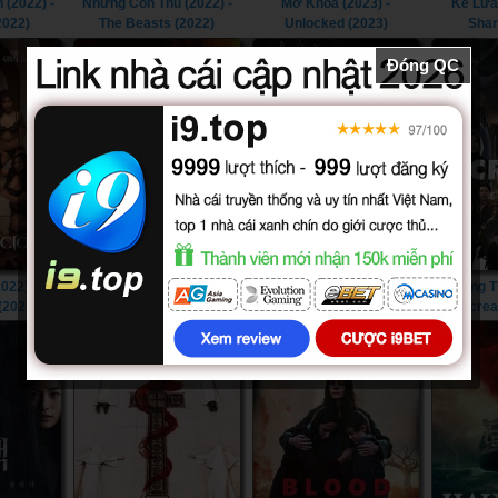
 (2022) -
Những Con Thú (2022) -
Mở Khóa (2023) -
Kẻ Lừa
2022)
The Beasts (2022)
Unlocked (2023)
Shar
Đóng QC
022) -
Khi Hart Ra Tay (2023) -
Gấu Điên (2023) - Cocaine
Tiếng T
 (2022)
Die Hart (2023)
Bear (2023)
Screa