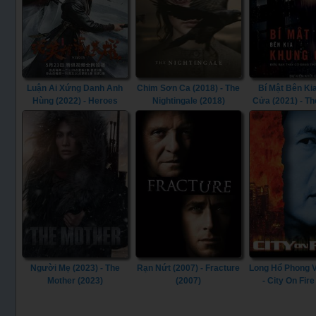
Luận Ai Xứng Danh Anh
Chim Sơn Ca (2018) - The
Bí Mật Bên Ki
Hùng (2022) - Heroes
Nightingale (2018)
Cửa (2021) - T
(2022)
in the Window
Người Mẹ (2023) - The
Rạn Nứt (2007) - Fracture
Long Hổ Phong V
Mother (2023)
(2007)
- City On Fire