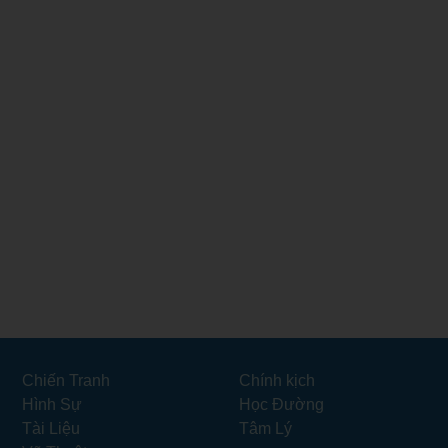
Chiến Tranh
Chính kịch
Hình Sự
Học Đường
Tài Liệu
Tâm Lý