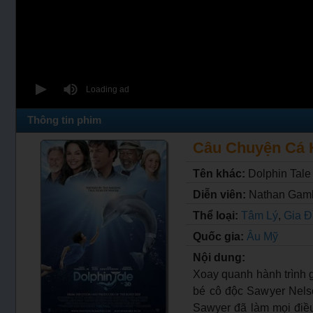
Thông tin phim
Câu Chuyện Cá He
Tên khác:
Dolphin Tale
Diễn viên:
Nathan Gamb
Thể loại:
Tâm Lý
,
Gia Đ
Quốc gia:
Âu Mỹ
Nội dung:
Xoay quanh hành trình g
bé cô độc Sawyer Nelson
Sawyer đã làm mọi điều