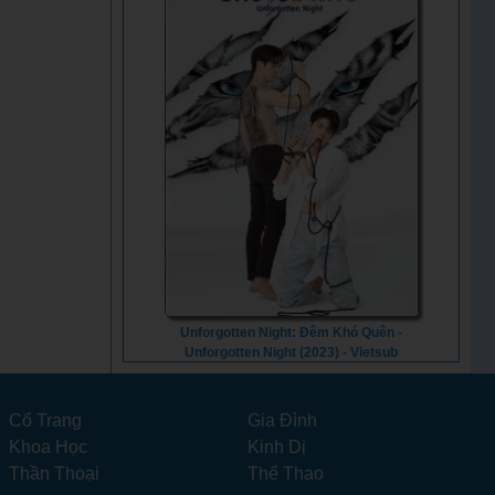
Unforgotten Night: Đêm Khó Quên -
Unforgotten Night (2023) - Vietsub
Cổ Trang
Gia Đình
Khoa Học
Kinh Dị
Thần Thoại
Thể Thao