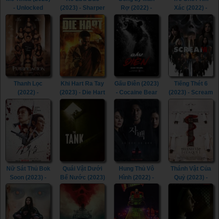
- Unlocked
(2023) - Sharper
Rợ (2022) -
Xác (2022) -
(2023)
(2023)
Savage
Re/Member
Salvation (2022)
(2022)
Thanh Lọc
Khi Hart Ra Tay
Gấu Điên (2023)
Tiếng Thét 6
(2022) -
(2023) - Die Hart
- Cocaine Bear
(2023) - Scream
Purificacion
(2023)
(2023)
VI (2023)
(2022)
Nữ Sát Thủ Bok
Quái Vật Dưới
Hung Thủ Vô
Thánh Vật Của
Soon (2023) -
Bể Nước (2023)
Hình (2022) -
Quỷ (2023) -
Kill Boksoon
- The Tank
Confession
Consecration
(2023)
(2023)
(2022)
(2023)