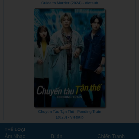
Guide to Murder (2024) - Vietsub
Chuyến Tàu Tận Thế - Pending Train
(2023) - Vietsub
THỂ LOẠI
Âm Nhạc
Bí ẩn
Chiến Tranh