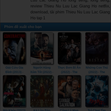
Luu Lac Giang Ho long tieng, lồng tiếng,
review Thieu Nu Luu Lac Giang Ho netflix,
download, tải phim Thieu Nu Luu Lac Giang
Ho tap 1
Phim đề xuất cho bạn
Giải Cứu Gia
Người Hàng
Thực Đơn Bí Ẩn
Những Con Thú
Đình (2013) -
Xóm Tốt (2022) -
(2022) - The
(2022) - The
The Contractor
The Good
Menu (2022)
Beasts (2022)
(2013)
Neighbor (2022)
Mở Khóa (2023)
Kẻ Lừa Đảo
Công Lý Man
Trò Chơi Tìm