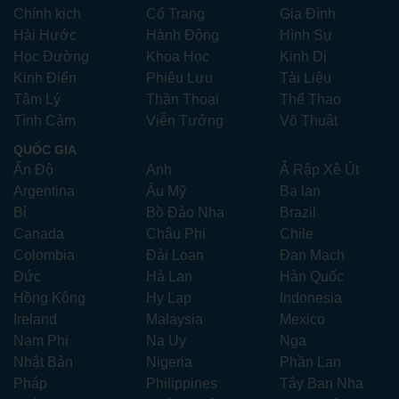
Chính kịch
Cổ Trang
Gia Đình
Hài Hước
Hành Động
Hình Sự
Học Đường
Khoa Học
Kinh Dị
Kinh Điển
Phiêu Lưu
Tài Liệu
Tâm Lý
Thần Thoại
Thể Thao
Tình Cảm
Viễn Tưởng
Võ Thuật
QUỐC GIA
Ấn Độ
Anh
Ả Rập Xê Út
Argentina
Âu Mỹ
Ba lan
Bỉ
Bồ Đào Nha
Brazil
Canada
Châu Phi
Chile
Colombia
Đài Loan
Đan Mạch
Đức
Hà Lan
Hàn Quốc
Hồng Kông
Hy Lạp
Indonesia
Ireland
Malaysia
Mexico
Nam Phi
Na Uy
Nga
Nhật Bản
Nigeria
Phần Lan
Pháp
Philippines
Tây Ban Nha