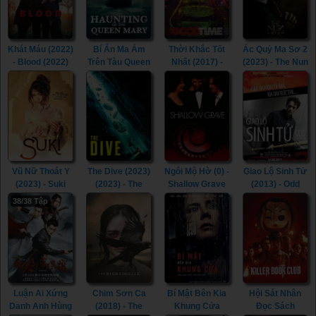
Khát Máu (2022)
Bí Ẩn Ma Ám
Thời Khắc Tốt
Ác Quỷ Ma Sơ 2
- Blood (2022)
Trên Tàu Queen
Nhất (2017) -
(2023) - The Nun
Mary (2023) -
Good Time
2 (2023)
Haunting of the
(2017)
Queen Mary
(2023)
Vũ Nữ Thoát Y
The Dive (2023)
Ngôi Mộ Hờ (0) -
Giao Lộ Sinh Tử
(2023) - Suki
(2023) - The
Shallow Grave
(2013) - Odd
(2023)
Dive (2023)
(0)
Thomas (2013)
38/38 Tập
(2023)
Luận Ai Xứng
Chim Sơn Ca
Bí Mật Bên Kia
Hội Sát Nhân
Danh Anh Hùng
(2018) - The
Khung Cửa
Đọc Sách