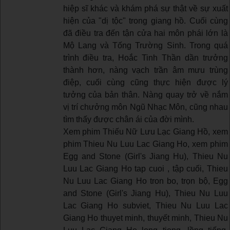
hiệp sĩ khác và khám phá sự thật về sự xuất
hiện của "dị tộc" trong giang hồ. Cuối cùng
đã điều tra đến tận cửa hai môn phái lớn là
Mộ Lang và Tống Trường Sinh. Trong quá
trình điều tra, Hoắc Tinh Thần dần trưởng
thành hơn, nàng vạch trần âm mưu trùng
điệp, cuối cùng cũng thực hiện được lý
tưởng của bản thân. Nàng quay trở về nắm
vị trí chưởng môn Ngũ Nhạc Môn, cũng nhau
tìm thấy được chân ái của đời mình.
Xem phim Thiếu Nữ Lưu Lạc Giang Hồ, xem
phim Thieu Nu Luu Lac Giang Ho, xem phim
Egg and Stone (Girl's Jiang Hu), Thieu Nu
Luu Lac Giang Ho tap cuoi , tập cuối, Thieu
Nu Luu Lac Giang Ho tron bo, trọn bộ, Egg
and Stone (Girl's Jiang Hu), Thieu Nu Luu
Lac Giang Ho subviet, Thieu Nu Luu Lac
Giang Ho thuyet minh, thuyết minh, Thieu Nu