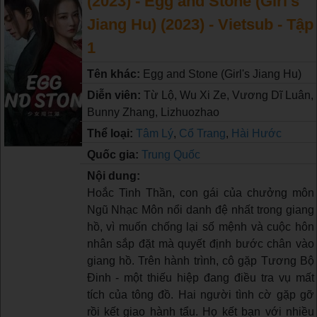
(2023) - Egg and Stone (Girl's
Jiang Hu) (2023) - Vietsub - Tập
1
Tên khác:
Egg and Stone (Girl's Jiang Hu)
Diễn viên:
Từ Lộ, Wu Xi Ze, Vương Dĩ Luân,
Bunny Zhang, Lizhuozhao
Thể loại:
Tâm Lý
,
Cổ Trang
,
Hài Hước
Quốc gia:
Trung Quốc
Nội dung:
Hoắc Tinh Thần, con gái của chưởng môn
Ngũ Nhạc Môn nổi danh đệ nhất trong giang
hồ, vì muốn chống lại số mệnh và cuộc hôn
nhân sắp đặt mà quyết định bước chân vào
giang hồ. Trên hành trình, cô gặp Tương Bộ
Đinh - một thiếu hiệp đang điều tra vụ mất
tích của tông đồ. Hai người tình cờ gặp gỡ
rồi kết giao hành tẩu. Họ kết bạn với nhiều