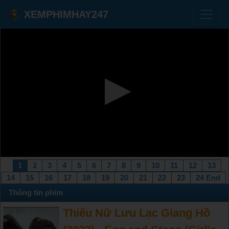
XEMPHIMHAY247
1
2
3
4
5
6
7
8
9
10
11
12
13
14
15
16
17
18
19
20
21
22
23
24 End
Thông tin phim
Thiếu Nữ Lưu Lạc Giang Hồ