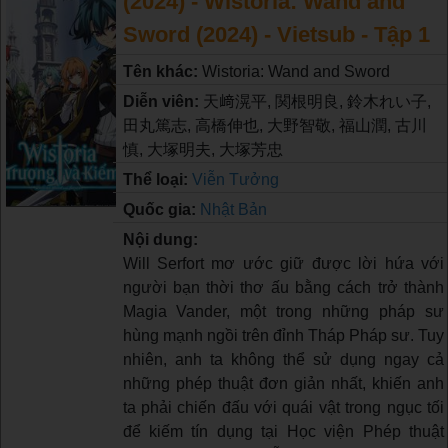
(2024) - Wistoria: Wand and
Sword (2024) - Vietsub - Tập 1
Tên khác:
Wistoria: Wand and Sword
Diễn viên:
天﨑滉平, 関根明良, 鈴木れい子,
田丸篤志, 高橋伸也, 大野智敬, 福山潤, 古川
慎, 大塚明夫, 大塚芳忠
Thể loại:
Viễn Tưởng
Quốc gia:
Nhật Bản
Nội dung:
Will Serfort mơ ước giữ được lời hứa với
người bạn thời thơ ấu bằng cách trở thành
Magia Vander, một trong những pháp sư
hùng mạnh ngồi trên đỉnh Tháp Pháp sư. Tuy
nhiên, anh ta không thể sử dụng ngay cả
những phép thuật đơn giản nhất, khiến anh
ta phải chiến đấu với quái vật trong ngục tối
để kiếm tín dụng tại Học viện Phép thuật