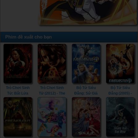
Phim đề xuất cho bạn
Trò Chơi Sinh
Trò Chơi Sinh
Bộ Tứ Siêu
Bộ Tứ Siêu
Tử: Bắt Lửa
Tử (2012) - The
Đẳng: Sứ Giả
Đẳng (2005) -
(2013) - The
Hunger Games
Bạc (2007) -
Fantastic Four
Hunger Games:
(2012)
Fantastic Four:
(2005)
Catching Fire
Rise of the
(2013)
Silver Surfer
(2007)