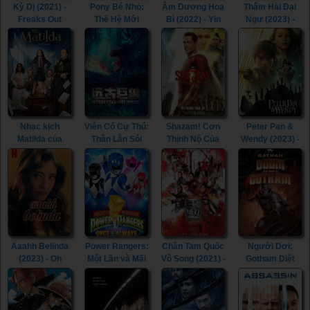
Kỳ Dị (2021) -
Pony Bé Nhỏ:
Âm Dương Hoạ
Thâm Hải Đại
Freaks Out
Thế Hệ Mới
Bì (2022) - Yin
Ngư (2023) -
(2021)
(2021) - My
Yang Painted
Monster of The
Little Pony: A
Skin (2022)
Deep (2023)
New Generation
(2021)
Nhạc kịch
Viễn Cổ Cự Thú:
Shazam! Cơn
Peter Pan &
Matilda của
Thằn Lằn Sói
Thịnh Nộ Của
Wendy (2023) -
Roald Dahl
(2023) - Ancient
Các Vị Thần
Peter Pan &
(2022) - Roald
Beast: Wolf
(2023) -
Wendy (2023)
Dahl's Matilda
Lizard (2023)
Shazam! Fury of
the Musical
the Gods (2023)
(2022)
Aaahh Belinda
Power Rangers:
Chân Tam Quốc
Người Dơi:
(2023) - Oh
Một Lần và Mãi
Vô Song (2021) -
Gotham Diệt
Belinda (2023)
Mãi (2023) -
Dynasty
Vong (2023) -
Mighty Morphin
Warriors (2021)
Batman: The
Power Rangers:
Doom That
Once & Always
Came to