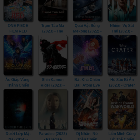
(2023)
Gotham (2023)
ONE PIECE
Trạm Tàu Ma
Quái Vật Sông
Nhiệm Vụ Sát
FILM RED
(2023) - The
Mekong (2022) -
Thủ (2023) -
(2022) - ONE
Ghost Station
The Lake (2022)
Assassin (2023)
PIECE FILM
(2023)
RED (2022)
Áo Giáp Vàng:
Shin Kamen
Bất Khả Chiến
Hố Sâu Bí Ẩn
Thánh Chiến
Rider (2023) -
Bại: Atom Eve
(2023) - Crater
Khởi Đầu (2023)
Shin Kamen
(Tập Đặc Biệt)
(2023)
- Knights of the
Rider (2023)
(2023) -
Zodiac (2023)
Invincible: Atom
Eve (2023)
Dưới Lớp Mặt
Paradise (2023)
Dị Nhân: Nữ
Liên Minh Công
Nạ (2014) -
- Paradise
Thần Chiến
Lý: Thế Chiến