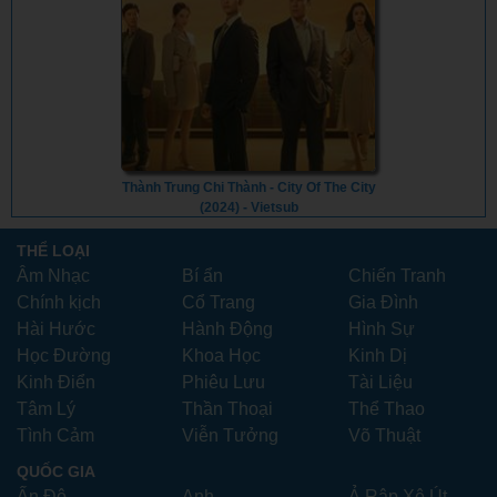
Thành Trung Chi Thành - City Of The City
(2024) - Vietsub
THỂ LOẠI
Âm Nhạc
Bí ẩn
Chiến Tranh
Chính kịch
Cổ Trang
Gia Đình
Hài Hước
Hành Động
Hình Sự
Học Đường
Khoa Học
Kinh Dị
Kinh Điển
Phiêu Lưu
Tài Liệu
Tâm Lý
Thần Thoại
Thể Thao
Tình Cảm
Viễn Tưởng
Võ Thuật
QUỐC GIA
Ấn Độ
Anh
Ả Rập Xê Út