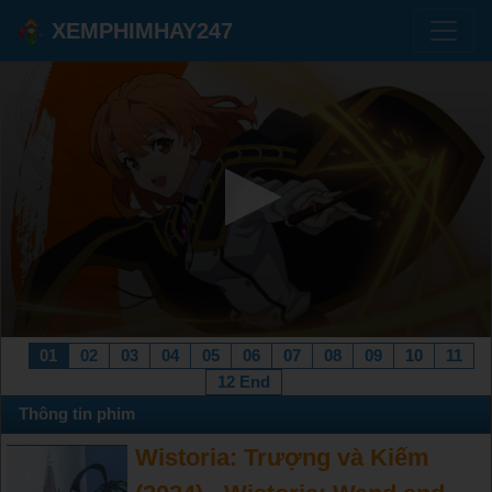
XEMPHIMHAY247
01
02
03
04
05
06
07
08
09
10
11
12 End
Thông tin phim
Wistoria: Trượng và Kiếm