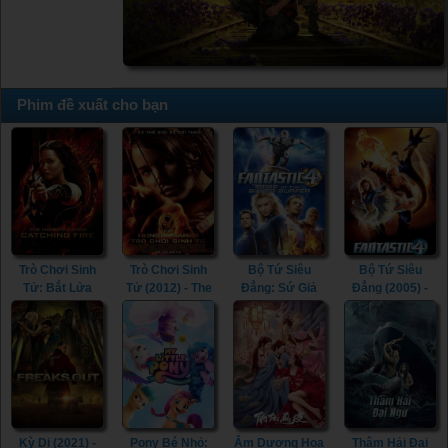
Phim đề xuất cho bạn
Trò Chơi Sinh
Trò Chơi Sinh
Bộ Tứ Siêu
Bộ Tứ Siêu
Tử: Bắt Lửa
Tử (2012) - The
Đẳng: Sứ Giả
Đẳng (2005) -
(2013) - The
Hunger Games
Bạc (2007) -
Fantastic Four
Hunger Games:
(2012)
Fantastic Four:
(2005)
Catching Fire
Rise of the
(2013)
Silver Surfer
(2007)
Kỳ Dị (2021) -
Pony Bé Nhỏ:
Âm Dương Hoạ
Thâm Hải Đại