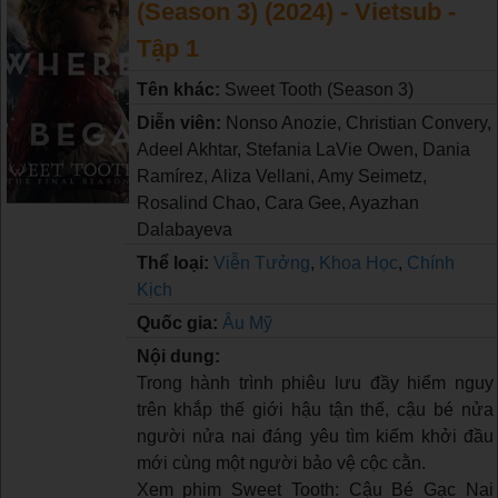
(Season 3) (2024) - Vietsub -
Tập 1
Tên khác:
Sweet Tooth (Season 3)
Diễn viên:
Nonso Anozie, Christian Convery,
Adeel Akhtar, Stefania LaVie Owen, Dania
Ramírez, Aliza Vellani, Amy Seimetz,
Rosalind Chao, Cara Gee, Ayazhan
Dalabayeva
Thể loại:
Viễn Tưởng
,
Khoa Học
,
Chính
Kịch
Quốc gia:
Âu Mỹ
Nội dung:
Trong hành trình phiêu lưu đầy hiểm nguy
trên khắp thế giới hậu tận thế, cậu bé nửa
người nửa nai đáng yêu tìm kiếm khởi đầu
mới cùng một người bảo vệ cộc cằn.
Xem phim Sweet Tooth: Cậu Bé Gạc Nai