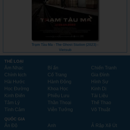
Trạm Tàu Ma - The Ghost Station (2023) -
Vietsub
THỂ LOẠI
Âm Nhạc
Bí ẩn
Chiến Tranh
Chính kịch
Cổ Trang
Gia Đình
Hài Hước
Hành Động
Hình Sự
Học Đường
Khoa Học
Kinh Dị
Kinh Điển
Phiêu Lưu
Tài Liệu
Tâm Lý
Thần Thoại
Thể Thao
Tình Cảm
Viễn Tưởng
Võ Thuật
QUỐC GIA
Ấn Độ
Anh
Ả Rập Xê Út