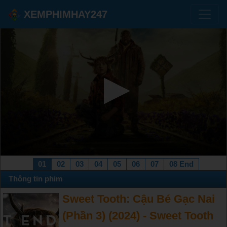
XEMPHIMHAY247
01
02
03
04
05
06
07
08 End
Thông tin phim
Sweet Tooth: Cậu Bé Gạc Nai
(Phần 3) (2024) - Sweet Tooth