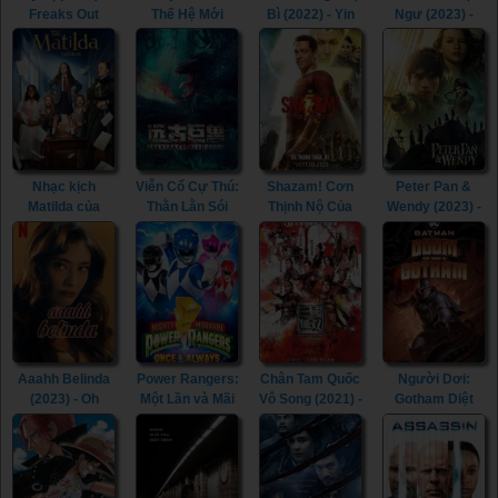
Freaks Out
Thế Hệ Mới
Bì (2022) - Yin
Ngư (2023) -
(2021)
(2021) - My
Yang Painted
Monster of The
Little Pony: A
Skin (2022)
Deep (2023)
New Generation
(2021)
Nhạc kịch
Viễn Cổ Cự Thú:
Shazam! Cơn
Peter Pan &
Matilda của
Thằn Lằn Sói
Thịnh Nộ Của
Wendy (2023) -
Roald Dahl
(2023) - Ancient
Các Vị Thần
Peter Pan &
(2022) - Roald
Beast: Wolf
(2023) -
Wendy (2023)
Dahl's Matilda
Lizard (2023)
Shazam! Fury of
the Musical
the Gods (2023)
(2022)
Aaahh Belinda
Power Rangers:
Chân Tam Quốc
Người Dơi:
(2023) - Oh
Một Lần và Mãi
Vô Song (2021) -
Gotham Diệt
Belinda (2023)
Mãi (2023) -
Dynasty
Vong (2023) -
Mighty Morphin
Warriors (2021)
Batman: The
Power Rangers:
Doom That
Once & Always
Came to