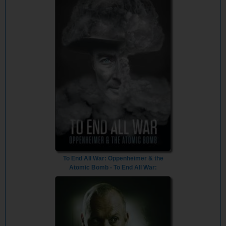
To End All War: Oppenheimer & the
Atomic Bomb - To End All War:
Oppenheimer & the Atomic Bomb (2023)
- Vietsub