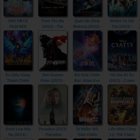
(2023)
Gotham (2023)
ONE PIECE
Trạm Tàu Ma
Quái Vật Sông
Nhiệm Vụ Sát
FILM RED
(2023) - The
Mekong (2022) -
Thủ (2023) -
(2022) - ONE
Ghost Station
The Lake (2022)
Assassin (2023)
PIECE FILM
(2023)
RED (2022)
Áo Giáp Vàng:
Shin Kamen
Bất Khả Chiến
Hố Sâu Bí Ẩn
Thánh Chiến
Rider (2023) -
Bại: Atom Eve
(2023) - Crater
Khởi Đầu (2023)
Shin Kamen
(Tập Đặc Biệt)
(2023)
- Knights of the
Rider (2023)
(2023) -
Zodiac (2023)
Invincible: Atom
Eve (2023)
Dưới Lớp Mặt
Paradise (2023)
Dị Nhân: Nữ
Liên Minh Công
Nạ (2014) -
- Paradise
Thần Chiến
Lý: Thế Chiến