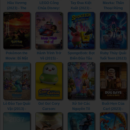
Hầu Vương
LEGO Công
Tay Đua Kiệt
Mavka: Thần
(2023) - The
Chúa Disney:
Xuất (2023) -
Thoại Rừng
Monkey King
Nhiệm Vụ Lâu
Rally Road
Xanh (2023) -
(2023)
Đài (2023) -
Racers (2023)
Mavka: The
LEGO Disney
Forest Song
Princess: The
(2023)
Castle Quest
(2023)
Pokémon the
Hành Trình Trở
SpongeBob: Bọt
Ruby Thủy Quái
Movie: Bí Mật
Về (2015) -
Biển Đào Tẩu
Tuổi Teen (2023)
Rừng Rậm
Home (2015)
(2020) - The
- Ruby Gillman,
(2020) -
SpongeBob
Teenage Kraken
Pokémon the
Movie: Sponge
(2023)
Movie: Secrets
on the Run
of the Jungle
(2020)
(2020)
Lò Đào Tạo Quái
Go! Go! Cory
Xứ Sở Các
Buổi Hẹn Của
Vật (2013) -
Carson:
Nguyên Tố
Carl (2023) -
Monsters
Chrissy Takes
(2023) -
Carl's Date
University
the Wheel
Elemental
(2023)
(2013)
(2021) - Go! Go!
(2023)
Cory Carson: