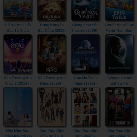
Chrissy Takes
the Wheel
(2021)
Điều Ước Cuối
Trung Khuyển
Giáng Sinh Yêu
Chuột Nhí và Sứ
Của Tù Nhân
Bát Công (2023)
Thương (2009) -
Mệnh Thần Biển
2037 (2022) -
- Hachiko (2023)
A Christmas
(2023) - Epic
2037 (2022)
Carol (2009)
Tails (2023)
Đấu Trường Âm
Đấu Trường Âm
Con Ma Thân
Lightyear: Cảnh
Nhạc 2 (2021) -
Nhạc (2016) -
Thiện (1995) -
Sát Vũ Trụ
Sing 2 (2021)
Sing (2016)
Casper (1995)
(2021) -
8/8
8/8
8/8
Lightyear (2022)
(2021)
Nếu Như Sau
Giáo Dục Giới
Giáo Dục Giới
Giáo Dục Giới
Cơn Mưa (2021)
Tính (Phần 3)
Tính (Phần 2)
Tính (Phần 1)