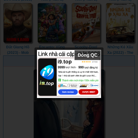
- Endless Rain
(2021) - Sex
(2020) - Sex
(2019) - Sex
(2021)
Education
Education
Education
(Season 3)
(Season 2)
(Season 1)
(2021)
(2020)
(2019)
Đất Giang Hồ
Encanto: Vùng
Scooby-Doo!
Những Kẻ Xấu
(2023) - Mob
Đất Thần Kỳ
And Krypto,
Xa (2022) - The
Đóng QC
Land (2023)
(2021) - Encanto
Too! (2023) -
Bad Guys
PHIM NGẪU NHIÊN
(2021)
Scooby-Doo!
(2022)
And Krypto,
Too! (2023)