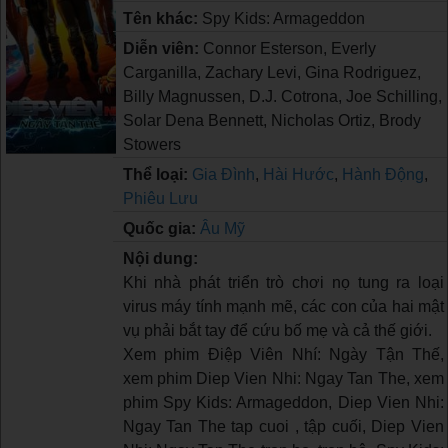
Tên khác:
Spy Kids: Armageddon
Diễn viên:
Connor Esterson, Everly
Carganilla, Zachary Levi, Gina Rodriguez,
Billy Magnussen, D.J. Cotrona, Joe Schilling,
Solar Dena Bennett, Nicholas Ortiz, Brody
Stowers
Thể loại:
Gia Đình
,
Hài Hước
,
Hành Động
,
Phiêu Lưu
Quốc gia:
Âu Mỹ
Nội dung:
Khi nhà phát triển trò chơi nọ tung ra loại
virus máy tính mạnh mẽ, các con của hai mật
vụ phải bắt tay để cứu bố mẹ và cả thế giới.
Xem phim Điệp Viên Nhí: Ngày Tận Thế,
xem phim Diep Vien Nhi: Ngay Tan The, xem
phim Spy Kids: Armageddon, Diep Vien Nhi:
Ngay Tan The tap cuoi , tập cuối, Diep Vien