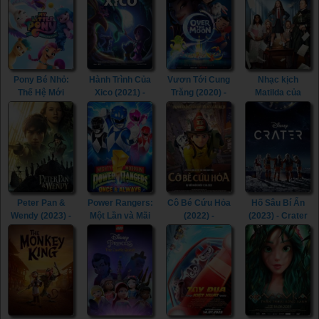
Pony Bé Nhỏ:
Hành Trình Của
Vươn Tới Cung
Nhạc kịch
Thế Hệ Mới
Xico (2021) -
Trăng (2020) -
Matilda của
(2021) - My
Xico's Journey
Over the Moon
Roald Dahl
Little Pony: A
(2021)
(2020)
(2022) - Roald
New Generation
Dahl's Matilda
(2021)
the Musical
(2022)
Peter Pan &
Power Rangers:
Cô Bé Cứu Hỏa
Hố Sâu Bí Ẩn
Wendy (2023) -
Một Lần và Mãi
(2022) -
(2023) - Crater
Peter Pan &
Mãi (2023) -
Fireheart (2022)
(2023)
Wendy (2023)
Mighty Morphin
Power Rangers:
Once & Always
(2023)