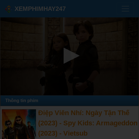
XEMPHIMHAY247
Thông tin phim
Điệp Viên Nhí: Ngày Tận Thế
(2023) - Spy Kids: Armageddon
(2023) - Vietsub