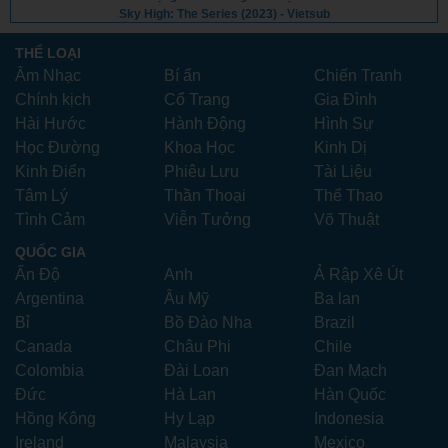
Sky High: The Series (2023) - Vietsub
THỂ LOẠI
Âm Nhạc
Bí ẩn
Chiến Tranh
Chính kịch
Cổ Trang
Gia Đình
Hài Hước
Hành Động
Hình Sự
Học Đường
Khoa Học
Kinh Dị
Kinh Điển
Phiêu Lưu
Tài Liệu
Tâm Lý
Thần Thoại
Thể Thao
Tình Cảm
Viễn Tưởng
Võ Thuật
QUỐC GIA
Ấn Độ
Anh
Ả Rập Xê Út
Argentina
Âu Mỹ
Ba lan
Bỉ
Bồ Đào Nha
Brazil
Canada
Châu Phi
Chile
Colombia
Đài Loan
Đan Mạch
Đức
Hà Lan
Hàn Quốc
Hồng Kông
Hy Lạp
Indonesia
Ireland
Malaysia
Mexico