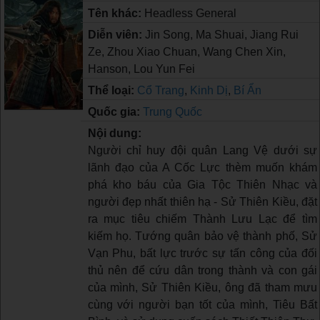
Tên khác:
Headless General
Diễn viên:
Jin Song, Ma Shuai, Jiang Rui
Ze, Zhou Xiao Chuan, Wang Chen Xin,
Hanson, Lou Yun Fei
Thể loại:
Cổ Trang
,
Kinh Dị
,
Bí Ẩn
Quốc gia:
Trung Quốc
Nội dung:
Người chỉ huy đội quân Lang Vệ dưới sự
lãnh đạo của A Cốc Lực thèm muốn khám
phá kho báu của Gia Tộc Thiên Nhạc và
người đẹp nhất thiên hạ - Sử Thiên Kiều, đặt
ra mục tiêu chiếm Thành Lưu Lạc để tìm
kiếm họ. Tướng quân bảo vệ thành phố, Sử
Vạn Phu, bất lực trước sự tấn công của đối
thủ nên để cứu dân trong thành và con gái
của mình, Sử Thiên Kiều, ông đã tham mưu
cùng với người bạn tốt của mình, Tiêu Bất