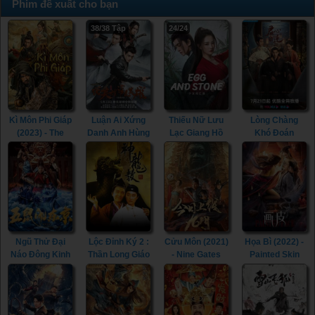
Phim đề xuất cho bạn
38/38 Tập
24/24
Kì Môn Phi Giáp
Luận Ai Xứng
Thiếu Nữ Lưu
Lòng Chàng
(2023) - The
Danh Anh Hùng
Lạc Giang Hồ
Khó Đoán
Thousand
(2022) - Heroes
(2023) - Egg and
(2023) -
Faces of Feijia
(2022)
Stone (Girl's
Extremely
(2023)
Jiang Hu) (2023)
Perilous Love
(2023)
Ngũ Thử Đại
Lộc Đỉnh Ký 2 :
Cửu Môn (2021)
Họa Bì (2022) -
Náo Đông Kinh
Thần Long Giáo
- Nine Gates
Painted Skin
(2022) - The
(1992) - Royal
(2021)
(2022)
Invincible
Tramp 2 (1992)
Constable
(2022)