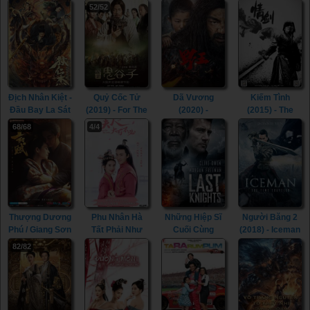
- Thief Who
The Imperial
Trăng Tình Yêu)
Heung-Boo: The
52/52
Stole The
Coroner (2021)
(2004) - Elixir Of
Revolutionist
People (2017)
Love (2004)
(2018)
Địch Nhân Kiệt -
Quỷ Cốc Tử
Dã Vương
Kiếm Tình
Đầu Bay La Sát
(2019) - For The
(2020) -
(2015) - The
(2020) - Di
Holy Guiguzi
Mountain King /
Spirit Of The
68/68
4/4
Renjie - Flying
(2019)
Wild King (2020)
Swords (2015)
Head Rakshasa
(2020)
Thượng Dương
Phu Nhân Hà
Những Hiệp Sĩ
Người Băng 2
Phú / Giang Sơn
Tất Phải Như
Cuối Cùng
(2018) - Iceman
Cố Nhân (2021)
Vậy (2021) -
(2015) - Last
2: The Time
82/82
- The Rebel
Hold On, My
Knights (2015)
Traveler (2018)
Princess (2021)
Lady (2021)