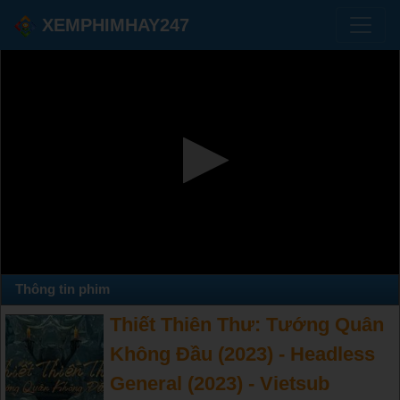
XEMPHIMHAY247
Thông tin phim
Thiết Thiên Thư: Tướng Quân
Không Đầu (2023) - Headless
General (2023) - Vietsub