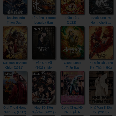
Tần Lĩnh Trấn
Tế Công ：Hàng
Thần Tài 3
Tuyết Sơn Phi
Thiên Quan
Long La Hán
(2022) -
Hồ ：Kho Báu
(2023) - The Sky
(2021) - The
Runaway God of
Phương Bắc
24/24
Coffin in Qinling
Mad Monk
Wealth 3 (2022)
(2022) - The
Town (2023)
(2021)
Hidden Fox
(2022)
Đại Hán Trương
Vân Chi Vũ
Giáng Long
Ỷ Thiên Đồ Long
Khiên (2021) -
(2023) - My
Thập Bát
Ký: Thánh Hỏa
The legend of
Journey To You
Chưởng (2021)
Hùng Phong
43/43
36/36
Zhang Qian
(2023)
- The Dragon
(2022) - New
(2021)
Tamer (2021)
Kung Fu Cult
Master 2 (2022)
Giai Thoại Hong
Ngự Tứ Tiểu
Công Chúa Hôi
Nhà Văn Thiên
Gil Dong (2017)
Ngỗ Tác (2021) -
Nách (Ánh
Tài (2018) -