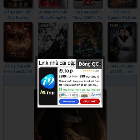
Niềm Hãnh Diện
Đường Môn: Mỹ
Tay Đua Huyền
Võ Trạng
Nhà Đường
Nhân Giang Hồ
Thoại (2007) - Ta
Nguyên Tô Khất
(2017) - The
(2021) - Beauty
Ra Rum Pum
Nhi - Thánh Dụ
36/36
56/56
Glory Of Tang
Of Tang Men
(2007)
Trời Ban (2021)
Dynasty (2017)
(2021)
- King Of The
New Beggars
(2021)
Đóng QC
Xích Bích: Bản
Sơn Hà Lệnh /
Địch Nhân Kiệt:
Túy Linh Lung
Điện Ảnh (2009)
Thiên Nhai
Rồng Biển Trỗi
(2017) - Lost
- Red Cliff:
Khách (2021) -
Dậy (2013) -
Love In Times
PHIM NGẪU NHIÊN
Theatrical
Word Of Honor
Young Detective
(2017)
Version (2009)
(2021)
Dee: Rise Of
The Sea Dragon
(2013)