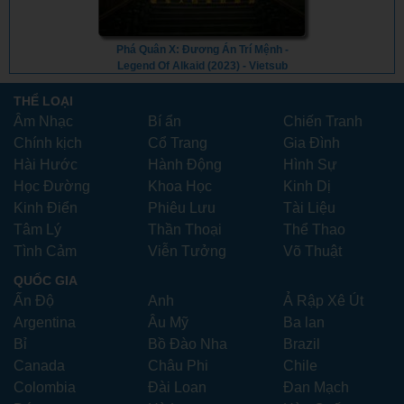
Phá Quân X: Đương Án Trí Mệnh -
Legend Of Alkaid (2023) - Vietsub
THỂ LOẠI
Âm Nhạc
Bí ẩn
Chiến Tranh
Chính kịch
Cổ Trang
Gia Đình
Hài Hước
Hành Động
Hình Sự
Học Đường
Khoa Học
Kinh Dị
Kinh Điển
Phiêu Lưu
Tài Liệu
Tâm Lý
Thần Thoại
Thể Thao
Tình Cảm
Viễn Tưởng
Võ Thuật
QUỐC GIA
Ấn Độ
Anh
Ả Rập Xê Út
Argentina
Âu Mỹ
Ba lan
Bỉ
Bồ Đào Nha
Brazil
Canada
Châu Phi
Chile
Colombia
Đài Loan
Đan Mạch