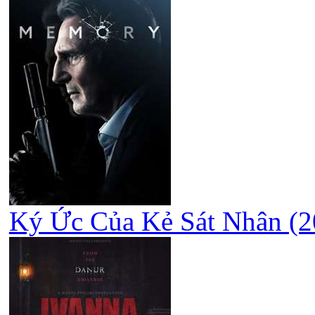
Ký Ức Của Kẻ Sát Nhân (2