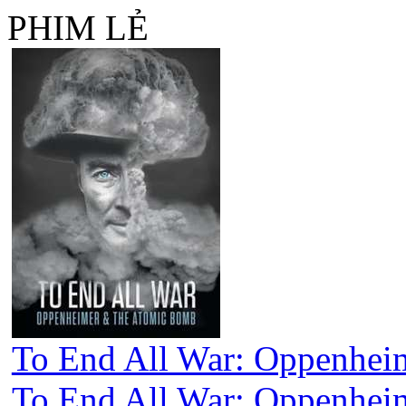
PHIM LẺ
To End All War: Oppenhei
To End All War: Oppenhei