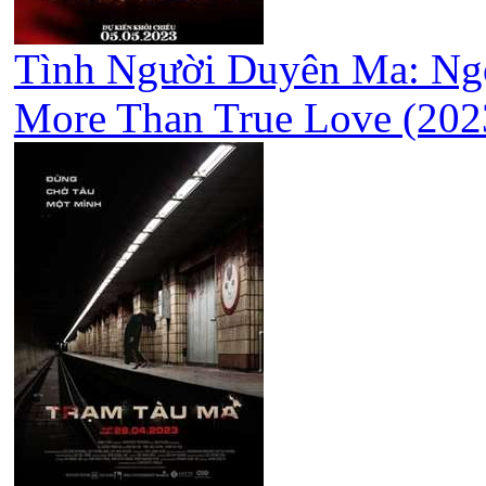
Tình Người Duyên Ma: Ngoạ
More Than True Love (202