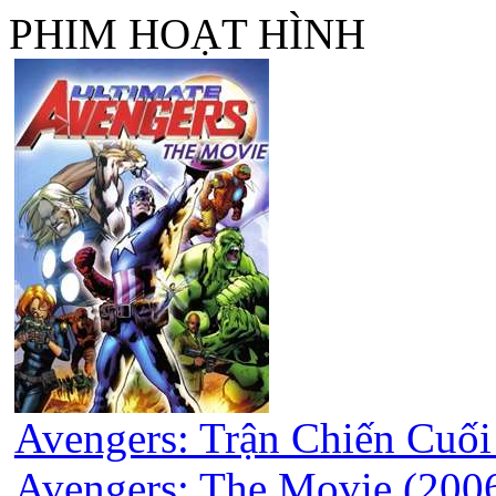
PHIM HOẠT HÌNH
Avengers: Trận Chiến Cuối
Avengers: The Movie (200