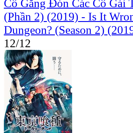
Cố Gắng Đón Các Cô Gái 
(Phần 2) (2019) - Is It Wro
Dungeon? (Season 2) (201
12/12