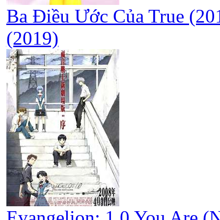
Ba Điều Ước Của True (201
(2019)
Evangelion: 1.0 You Are (N